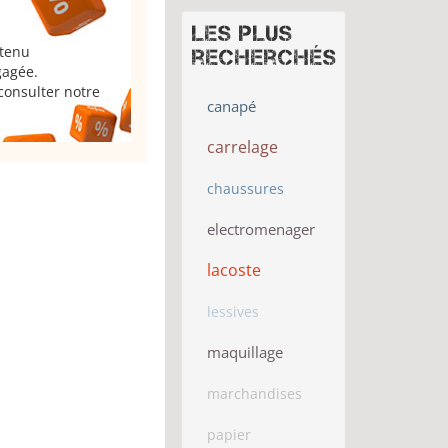
Les plus
 tenu
recherchés
gagée.
consulter notre
canapé
carrelage
chaussures
electromenager
lacoste
lessives
maquillage
marchandises
papier