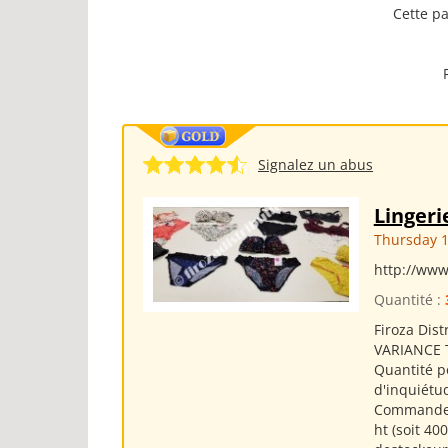
Cette pa
Signalez un abus
Linger
Thursday 1
http://www
Quantité :
Firoza Dist
VARIANCE Ta
Quantité po
d'inquiétud
Commandez 
ht (soit 40