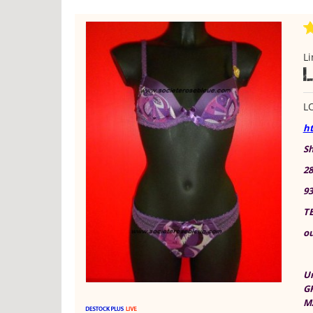
Li
L
h
S
28
9
TE
ou
Un
G
MA