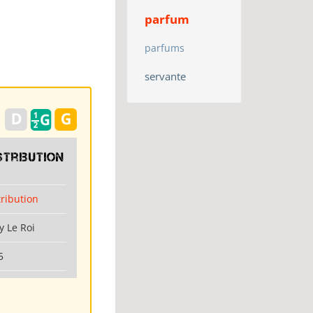
parfum
parfums
servante
stribution
tribution
y Le Roi
5