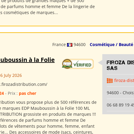
 de produits de grandes maques + de 500
 de parfums homme et femme De la lingerie de
s cosmétiques de marques...
France
94600
Cosmétique / Beauté
boussin à la Folie
Firoza Di
SAS
6 July 2026
firoza-dis
.firozadistribution.com/
94600 - Chois
24
- Prix :
pas cher
tribution vous propose plus de 500 références de
06 68 89 19 4
 marques EDP Mauboussin à la Folie 100 ML
TRIBUTION grossiste en produits de marques !!!
références de parfums homme et femme De
lots de vêtements pour homme, femme, enfant
rie... Des accessoires de mode (sacs, ceintures,