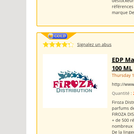
destockeur
références
marque De
Signalez un abus
EDP Mau
100 ML
Thursday 1
http://www
Quantité :
Firoza Dis
parfums de
FIROZA DIS
+ de 500 
nombreux 
De la linge