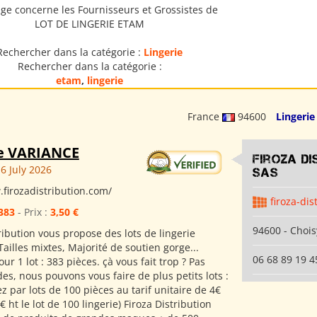
ge concerne les Fournisseurs et Grossistes de
LOT DE LINGERIE ETAM
Rechercher dans la catégorie :
Lingerie
Rechercher dans la catégorie :
etam
,
lingerie
France
94600
Lingerie
ie VARIANCE
Firoza Di
6 July 2026
SAS
.firozadistribution.com/
firoza-dis
383
- Prix :
3,50 €
94600 - Chois
ribution vous propose des lots de lingerie
illes mixtes, Majorité de soutien gorge...
06 68 89 19 4
ur 1 lot : 383 pièces. çà vous fait trop ? Pas
es, nous pouvons vous faire de plus petits lots :
par lots de 100 pièces au tarif unitaire de 4€
0€ ht le lot de 100 lingerie) Firoza Distribution