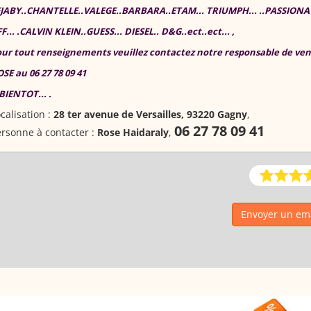
JABY..CHANTELLE..VALEGE..BARBARA..ETAM... TRIUMPH... ..PASSIONA
F... .CALVIN KLEIN..GUESS... DIESEL.. D&G..ect..ect... ,
ur tout renseignements veuillez contactez notre responsable de ve
SE au 06 27 78 09 41
BIENTOT... .
calisation :
28 ter avenue de Versailles, 93220 Gagny
,
06 27 78 09 41
rsonne à contacter :
Rose Haidaraly
,
Envoyer un ema