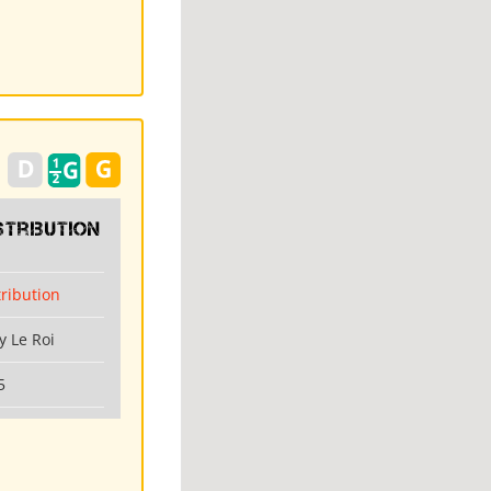
stribution
tribution
y Le Roi
5