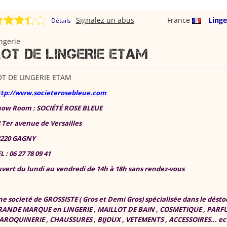
Signalez un abus
France
Linge
Détails
ngerie
LOT DE LINGERIE ETAM
OT DE LINGERIE ETAM
ttp://www.societerosebleue.com
how Room : SOCIÉTÉ ROSE BLEUE
 Ter avenue de Versailles
3220 GAGNY
L : 06 27 78 09 41
vert du lundi au vendredi de 14h à 18h sans rendez-vous
e societé de GROSSISTE ( Gros et Demi Gros) spécialisée dans le dést
RANDE MARQUE en LINGERIE , MAILLOT DE BAIN , COSMETIQUE , PARFU
ROQUINERIE , CHAUSSURES , BIJOUX , VETEMENTS , ACCESSOIRES... ect.