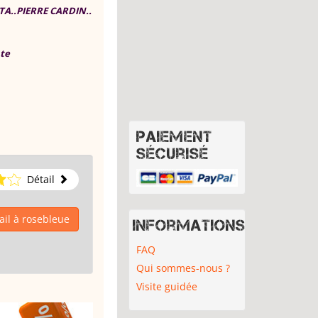
TA..PIERRE CARDIN..
nte
Paiement
sécurisé
Détail
il à rosebleue
Informations
FAQ
Qui sommes-nous ?
Visite guidée