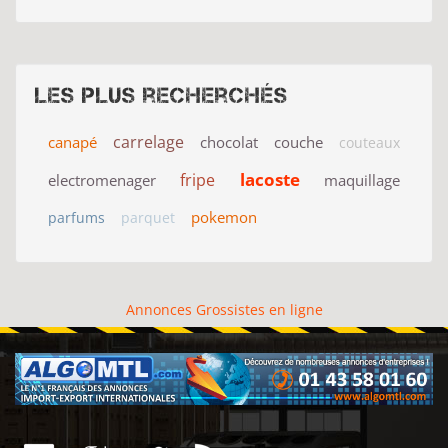
Les plus recherchés
carrelage
canapé
chocolat
couche
couteaux
lacoste
fripe
electromenager
maquillage
pokemon
parfums
parquet
Annonces Grossistes en ligne