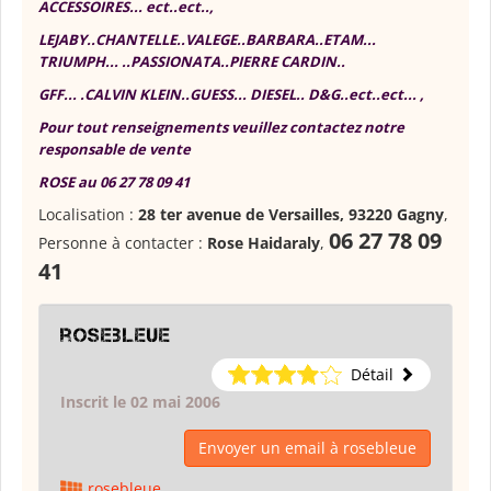
ACCESSOIRES... ect..ect..,
LEJABY..CHANTELLE..VALEGE..BARBARA..ETAM...
TRIUMPH... ..PASSIONATA..PIERRE CARDIN..
GFF... .CALVIN KLEIN..GUESS... DIESEL.. D&G..ect..ect... ,
Pour tout renseignements veuillez contactez notre
responsable de vente
ROSE au 06 27 78 09 41
Localisation :
28 ter avenue de Versailles, 93220 Gagny
,
06 27 78 09
Personne à contacter :
Rose Haidaraly
,
41
rosebleue
Détail
Inscrit le 02 mai 2006
Envoyer un email à rosebleue
rosebleue