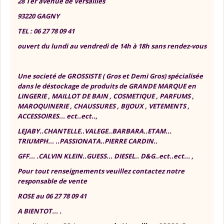
28 Ter avenue de Versailles
93220 GAGNY
TEL : 06 27 78 09 41
ouvert du lundi au vendredi de 14h à 18h sans rendez-vous
Une societé de GROSSISTE ( Gros et Demi Gros) spécialisée
dans le déstockage de produits de GRANDE MARQUE en
LINGERIE , MAILLOT DE BAIN , COSMETIQUE , PARFUMS ,
MAROQUINERIE , CHAUSSURES , BIJOUX , VETEMENTS ,
ACCESSOIRES... ect..ect..,
LEJABY..CHANTELLE..VALEGE..BARBARA..ETAM...
TRIUMPH... ..PASSIONATA..PIERRE CARDIN..
GFF... .CALVIN KLEIN..GUESS... DIESEL.. D&G..ect..ect... ,
Pour tout renseignements veuillez contactez notre
responsable de vente
ROSE au 06 27 78 09 41
A BIENTOT... .