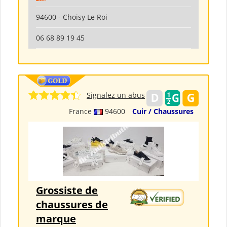
94600 - Choisy Le Roi
06 68 89 19 45
Signalez un abus
France
94600
Cuir / Chaussures
Grossiste de
chaussures de
marque