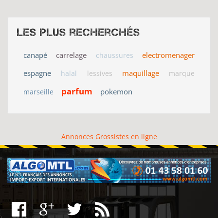
Les plus recherchés
canapé
carrelage
electromenager
chaussures
espagne
maquillage
halal
lessives
marque
parfum
pokemon
marseille
Annonces Grossistes en ligne