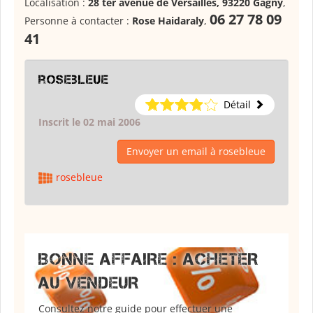
Localisation :
28 ter avenue de Versailles, 93220 Gagny
,
06 27 78 09
Personne à contacter :
Rose Haidaraly
,
41
rosebleue
Détail
Inscrit le 02 mai 2006
Envoyer un email à rosebleue
rosebleue
BONNE AFFAIRE : ACHETER
AU VENDEUR
Consultez notre guide pour effectuer une