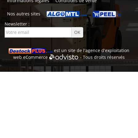
Informations légales
Conditions de vente
Nos autres sites
Newsletter :
est un site de l'
agence d'exploitation
web
eCommerce
- Tous droits réservés