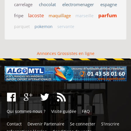
carrelage
chocolat
electromenager
espagne
parfum
lacoste
fripe
maquillage
marseille
parquet
pokemon
servante
Annonces Grossistes en ligne
Qui sommes-nous ?
Visite guidée
FAQ
Contact
Devenir Partenaire
Se connecter
S'inscrire