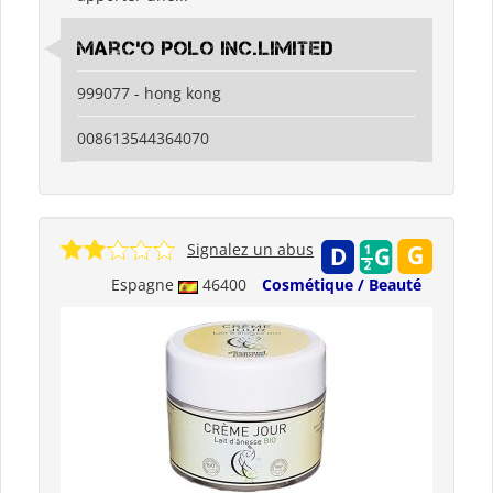
Marc'O Polo Inc.Limited
999077 - hong kong
008613544364070
Signalez un abus
Espagne
46400
Cosmétique / Beauté