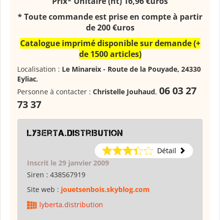
Prix* Unitaire (ht) 16,96 €uros
* Toute commande est prise en compte à partir
de 200 €uros
Catalogue imprimé disponible sur demande (+
de 1500 articles)
Localisation :
Le Minareix - Route de la Pouyade, 24330
Eyliac
,
06 03 27
Personne à contacter :
Christelle Jouhaud
,
73 37
lyberta.distribution
Détail
Inscrit le 29 janvier 2009
Siren :
438567919
Site web :
jouetsenbois.skyblog.com
lyberta.distribution