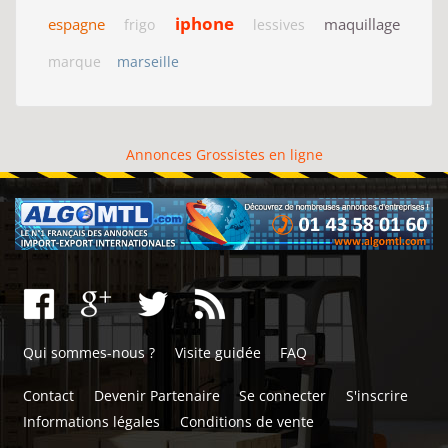
iphone
espagne
maquillage
frigo
lessives
marque
marseille
Annonces Grossistes en ligne
Qui sommes-nous ?
Visite guidée
FAQ
Contact
Devenir Partenaire
Se connecter
S'inscrire
Informations légales
Conditions de vente