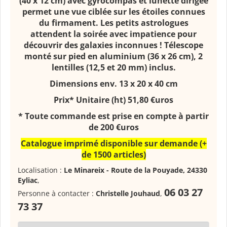
(40 x 12 cm) avec gyrocompas et lunette dirigée
permet une vue ciblée sur les étoiles connues
du firmament. Les petits astrologues
attendent la soirée avec impatience pour
découvrir des galaxies inconnues ! Télescope
monté sur pied en aluminium (36 x 26 cm), 2
lentilles (12,5 et 20 mm) inclus.
Dimensions env. 13 x 20 x 40
cm
Prix* Unitaire (ht) 51,80 €uros
* Toute commande est prise en compte à partir
de 200 €uros
Catalogue imprimé disponible sur demande (+
de 1500 articles)
Localisation :
Le Minareix - Route de la Pouyade, 24330
Eyliac
,
06 03 27
Personne à contacter :
Christelle Jouhaud
,
73 37