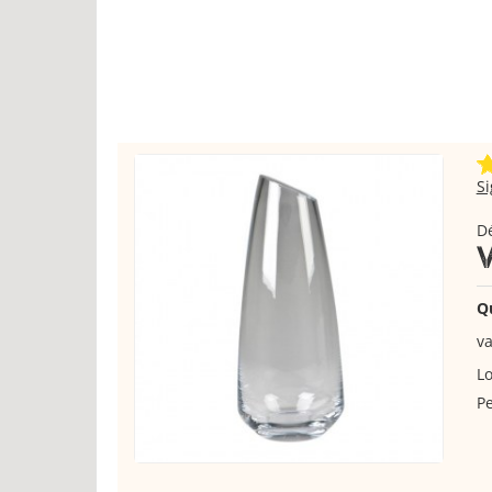
S
Dé
Q
v
Lo
Pe