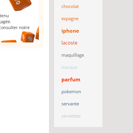
chocolat
 tenu
espagne
gagée.
consulter notre
iphone
lacoste
maquillage
marque
parfum
pokemon
servante
serviettes