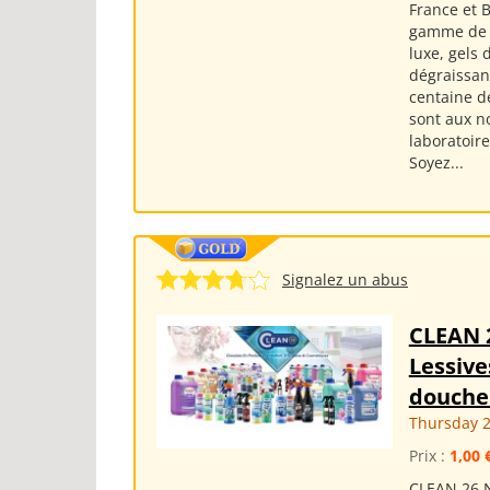
France et 
gamme de p
luxe, gels
dégraissant
centaine de
sont aux n
laboratoire
Soyez...
Signalez un abus
CLEAN 
Lessive
douche 
Thursday 2
Prix :
1,00 
CLEAN 26 N