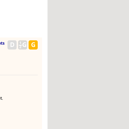
ets
t
,