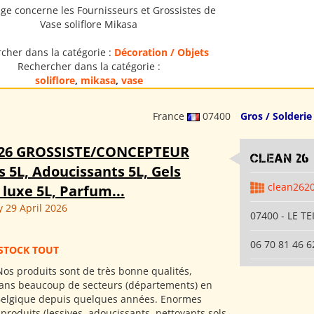
ge concerne les Fournisseurs et Grossistes de
Vase soliflore Mikasa
cher dans la catégorie :
Décoration / Objets
Rechercher dans la catégorie :
soliflore
,
mikasa
,
vase
France
07400
Gros / Solderie
26 GROSSISTE/CONCEPTEUR
clean 26
s 5L, Adoucissants 5L, Gels
clean262
luxe 5L, Parfum...
29 April 2026
07400 - LE TE
06 70 81 46 6
STOCK TOUT
os produits sont de très bonne qualités,
ans beaucoup de secteurs (départements) en
Belgique depuis quelques années. Enormes
roduits (lessives, adoucissants, nettoyants sols