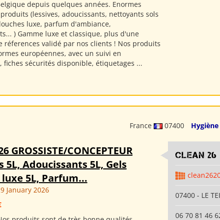
Belgique depuis quelques années. Enormes
roduits (lessives, adoucissants, nettoyants sols
 douches luxe, parfum d'ambiance,
s... ) Gamme luxe et classique, plus d'une
 réferences validé par nos clients ! Nos produits
ormes européennes, avec un suivi en
, fiches sécurités disponible, étiquetages ...
France
07400
Hygiène
26 GROSSISTE/CONCEPTEUR
clean 26
s 5L, Adoucissants 5L, Gels
clean262
luxe 5L, Parfum...
9 January 2026
07400 - LE TE
€
06 70 81 46 6
os produits sont de très bonne qualités,