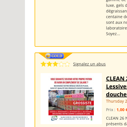
luxe, gels
dégraissant
centaine de
sont aux n
laboratoire
Soyez...
Signalez un abus
CLEAN 
Lessive
douche 
Thursday 
Prix :
1,00 
CLEAN 26 N
présents d