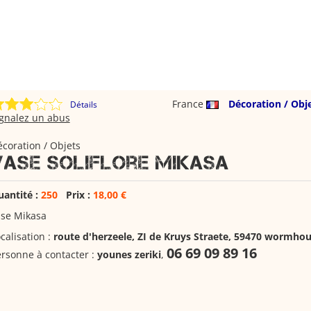
France
Décoration / Obj
Détails
ignalez un abus
coration / Objets
Vase soliflore Mikasa
uantité :
250
Prix :
18,00 €
ase Mikasa
calisation :
route d'herzeele, ZI de Kruys Straete, 59470 wormhou
06 69 09 89 16
rsonne à contacter :
younes zeriki
,