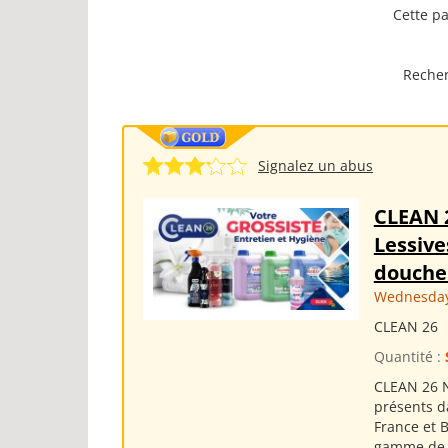
Cette pa
Recher
Signalez un abus
CLEAN 
Lessive
douche 
Wednesday 
CLEAN 26
Quantité :
CLEAN 26 N
présents d
France et 
gamme de p