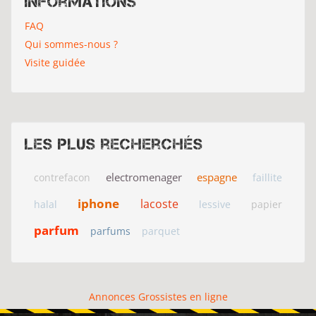
Informations
FAQ
Qui sommes-nous ?
Visite guidée
Les plus recherchés
electromenager
espagne
contrefacon
faillite
iphone
lacoste
halal
lessive
papier
parfum
parfums
parquet
Annonces Grossistes en ligne