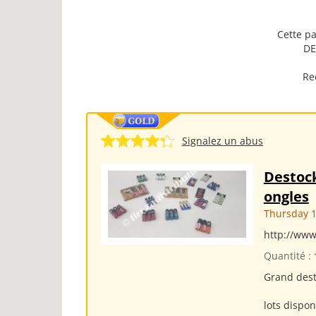
Cette pa
DE
Re
Signalez un abus
Destock
ongles
Thursday 1
http://www
Quantité :
Grand de
A NE 
lots dispon