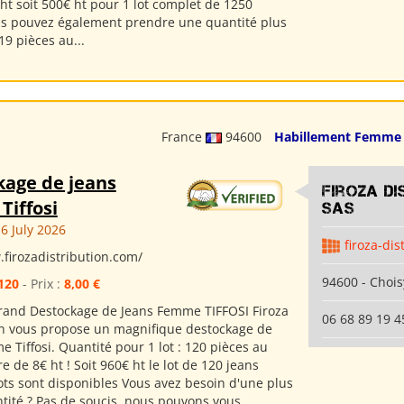
ht soit 500€ ht pour 1 lot complet de 1250
us pouvez également prendre une quantité plus
19 pièces au...
France
94600
Habillement Femme
kage de jeans
Firoza Di
Tiffosi
SAS
6 July 2026
firoza-dis
.firozadistribution.com/
94600 - Chois
120
- Prix :
8,00 €
 Grand Destockage de Jeans Femme TIFFOSI Firoza
06 68 89 19 4
on vous propose un magnifique destockage de
 Tiffosi. Quantité pour 1 lot : 120 pièces au
ire de 8€ ht ! Soit 960€ ht le lot de 120 jeans
lots sont disponibles Vous avez besoin d'une plus
ntité ? Pas de soucis, nous pouvons vous