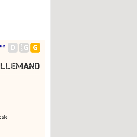
que
ALLEMAND
cale