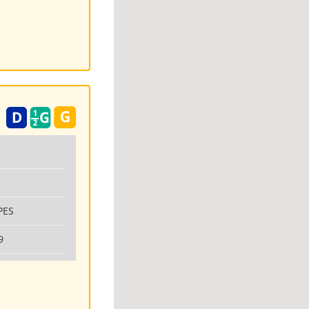
PES
9