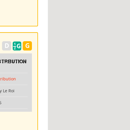
stribution
tribution
y Le Roi
5