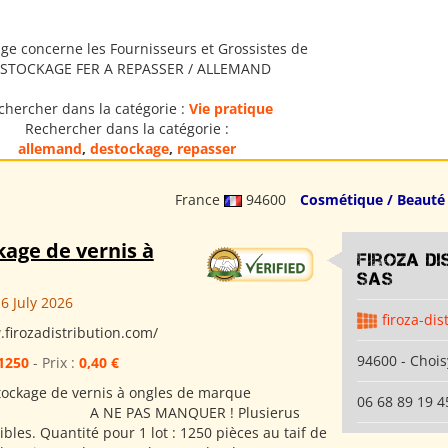
ge concerne les Fournisseurs et Grossistes de
STOCKAGE FER A REPASSER / ALLEMAND
chercher dans la catégorie :
Vie pratique
Rechercher dans la catégorie :
allemand
,
destockage
,
repasser
France
94600
Cosmétique / Beauté
age de vernis à
Firoza Di
SAS
6 July 2026
firoza-dis
.firozadistribution.com/
94600 - Chois
1250
- Prix :
0,40 €
stockage de vernis à ongles de marque
06 68 89 19 4
PAS MANQUER ! Plusierus
ibles. Quantité pour 1 lot : 1250 pièces au taif de