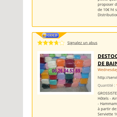
proposer de
de 10€ ht s
Distributio
Signalez un abus
DESTOC
DE BAI
Wednesday
http://ser
Quantité :
GROSSISTE 
Hôtels - Ai
- Hammams 
à partir de
Serviette 1