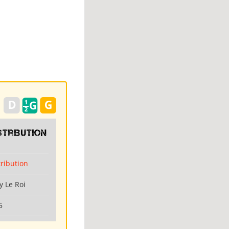
stribution
tribution
y Le Roi
5