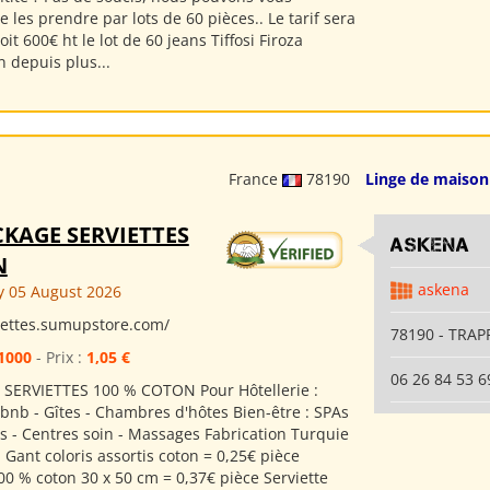
 les prendre par lots de 60 pièces.. Le tarif sera
oit 600€ ht le lot de 60 jeans Tiffosi Firoza
n depuis plus...
France
78190
Linge de maison
KAGE SERVIETTES
ASKENA
N
askena
 05 August 2026
viettes.sumupstore.com/
78190 - TRAP
1000
- Prix :
1,05 €
06 26 84 53 6
SERVIETTES 100 % COTON Pour Hôtellerie :
rbnb - Gîtes - Chambres d'hôtes Bien-être : SPAs
- Centres soin - Massages Fabrication Turquie
: Gant coloris assortis coton = 0,25€ pièce
00 % coton 30 x 50 cm = 0,37€ pièce Serviette