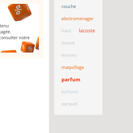
couche
electromenager
 tenu
lacoste
halal
gagée.
consulter notre
lessive
lessives
maquillage
parfum
parfums
parquet