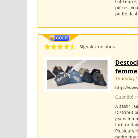
0.40 euros 
pièces. vo
petite de 4
Signalez un abus
Destoc
femme 
Thursday 1
http://www
Quantité :
A saisir :
Distributi
jeans femme
tarif unita
Plusieurs 
petite qua