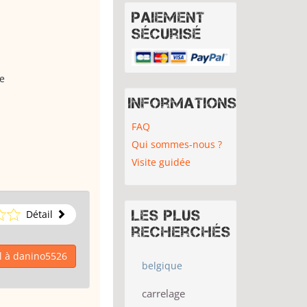
Paiement
sécurisé
ve
Informations
FAQ
Qui sommes-nous ?
Visite guidée
Les plus
Détail
recherchés
l à danino5526
belgique
carrelage