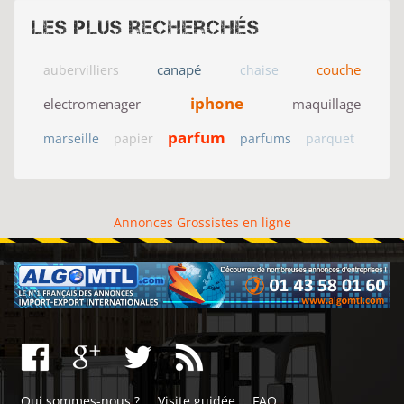
Les plus recherchés
canapé
couche
aubervilliers
chaise
iphone
electromenager
maquillage
parfum
marseille
papier
parfums
parquet
Annonces Grossistes en ligne
Qui sommes-nous ?
Visite guidée
FAQ