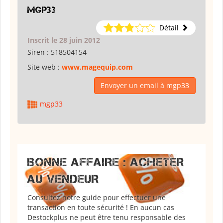
mgp33
Détail
Inscrit le 28 juin 2012
Siren :
518504154
Site web :
www.magequip.com
Envoyer un email à mgp33
mgp33
BONNE AFFAIRE : ACHETER
AU VENDEUR
Consultez notre guide pour effectuer une
transaction en toute sécurité ! En aucun cas
Destockplus ne peut être tenu responsable des