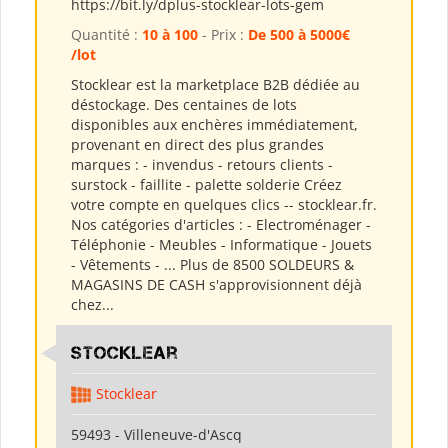
https://bit.ly/dplus-stocklear-lots-gem
Quantité :
10 à 100
- Prix :
De 500 à 5000€
/lot
Stocklear est la marketplace B2B dédiée au
déstockage. Des centaines de lots
disponibles aux enchères immédiatement,
provenant en direct des plus grandes
marques : - invendus - retours clients -
surstock - faillite - palette solderie Créez
votre compte en quelques clics -- stocklear.fr.
Nos catégories d'articles : - Electroménager -
Téléphonie - Meubles - Informatique - Jouets
- Vêtements - ... Plus de 8500 SOLDEURS &
MAGASINS DE CASH s'approvisionnent déjà
chez...
Stocklear
Stocklear
59493 - Villeneuve-d'Ascq