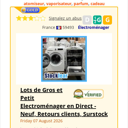
atomiseur
,
vaporisateur
,
parfum
,
cadeau
Signalez un abus
France
59493
Électroménager
Lots de Gros et
Petit
Electroménager en Direct -
Neuf, Retours clients, Surstock
Friday 07 August 2026