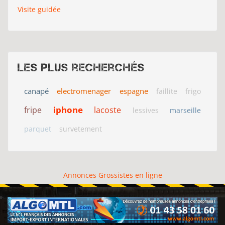
Visite guidée
Les plus recherchés
canapé
electromenager
espagne
faillite
frigo
iphone
fripe
lacoste
lessives
marseille
parquet
survetement
Annonces Grossistes en ligne