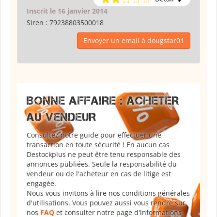
Inscrit le 16 janvier 2014
Siren :
79238803500018
Envoyer un email à dougstar01
BONNE AFFAIRE : ACHETER
AU VENDEUR
Consultez notre guide pour effectuer une
transaction en toute sécurité ! En aucun cas
Destockplus ne peut être tenu responsable des
annonces publiées. Seule la responsabilité du
vendeur ou de l'acheteur en cas de litige est
engagée.
Nous vous invitons à lire nos conditions générales
d'utilisations. Vous pouvez aussi vous rendre sur
nos
FAQ
et consulter notre page d'informations