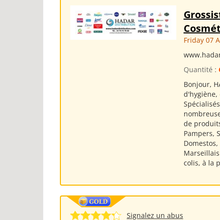
Grossis
Cosmét
Friday 07 
www.hadar
Quantité :
Bonjour, H
d'hygiène,
Spécialisé
nombreuses
de produits
Pampers, Si
Domestos, S
Marseillai
colis, à la
Signalez un abus