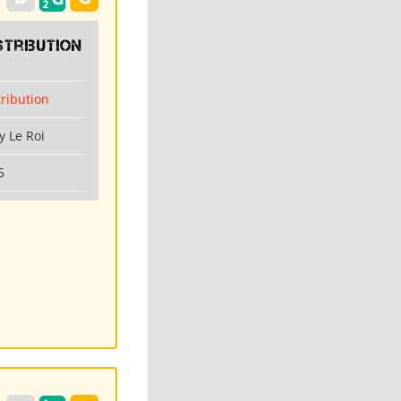
stribution
tribution
y Le Roi
5