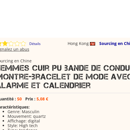
Hong Kong
Sourcing en Ch
Détails
ignalez un abus
ourcing en Chine
Femmes cuir PU bande de condu
montre-bracelet de mode ave
alarme et calendrier
uantité :
50
Prix :
5,08 €
ractéristiques:
Genre: Masculin
Mouvement:
quartz
Affichage: digital
Style: High tech