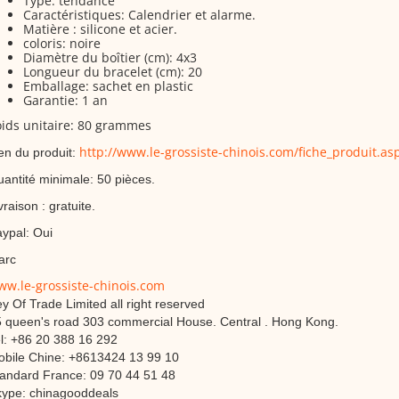
Type: tendance
Caractéristiques: Calendrier et alarme.
Matière : silicone et acier.
coloris:
noire
Diamètre du boîtier (cm
): 4x3
Longueur du bracelet (cm
): 20
Emballage: sachet en plastic
Garantie: 1 an
ids unitaire: 80 grammes
http://www.le-grossiste-chinois.com/fiche_produit.as
en du produit:
antité minimale: 50 pièces.
vraison : gratuite.
ypal: Oui
arc
w.le-grossiste-chinois.com
y Of Trade Limited all right reserved
 queen's road 303 commercial House. Central . Hong Kong.
l: +86 20 388 16 292
bile Chine: +8613424 13 99 10
andard France: 09 70 44 51 48
ype: chinagooddeals