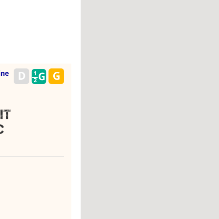
ine
it
c