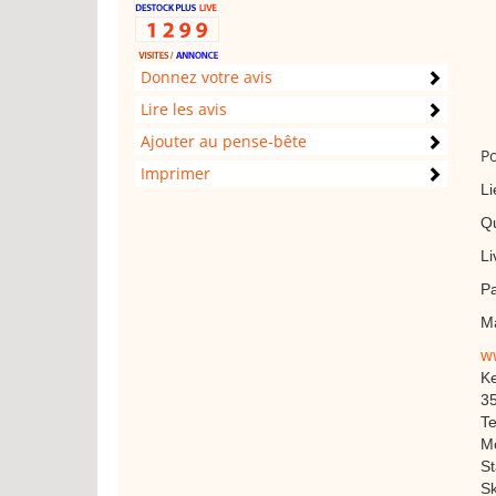
Donnez votre avis
Lire les avis
Ajouter au pense-bête
Po
Imprimer
Li
Qu
Li
Pa
M
ww
Ke
35
Te
Mo
St
Sk