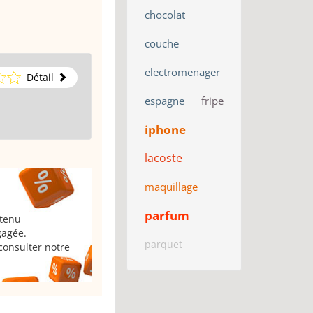
chocolat
couche
electromenager
Détail
espagne
fripe
iphone
lacoste
maquillage
parfum
 tenu
gagée.
parquet
consulter notre