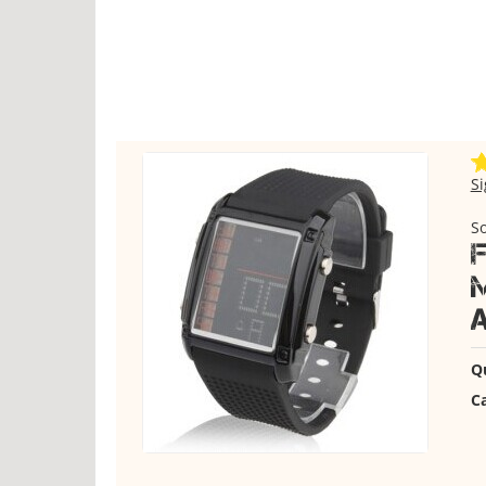
S
S
Q
Ca