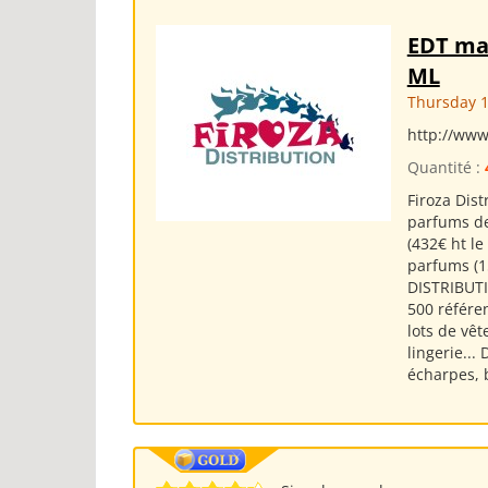
EDT ma
ML
Thursday 1
http://www
Quantité :
Firoza Dis
parfums de
(432€ ht le
parfums (1
DISTRIBUTI
500 référ
lots de vê
lingerie...
écharpes, 