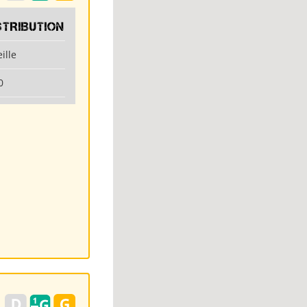
STRIBUTION
ille
0