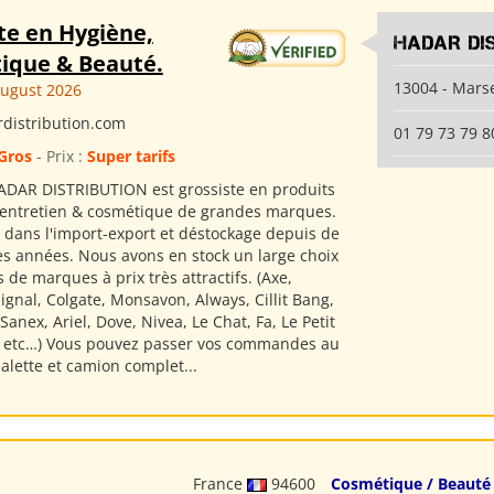
te en Hygiène,
HADAR DI
ique & Beauté.
13004 - Marse
August 2026
distribution.com
01 79 73 79 8
Gros
- Prix :
Super tarifs
ADAR DISTRIBUTION est grossiste en produits
 entretien & cosmétique de grandes marques.
s dans l'import-export et déstockage depuis de
 années. Nous avons en stock un large choix
 de marques à prix très attractifs. (Axe,
gnal, Colgate, Monsavon, Always, Cillit Bang,
anex, Ariel, Dove, Nivea, Le Chat, Fa, Le Petit
s etc…) Vous pouvez passer vos commandes au
 palette et camion complet...
France
94600
Cosmétique / Beauté