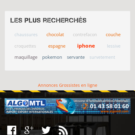
Les plus recherchés
chocolat
couche
chaussures
contrefacon
iphone
espagne
croquettes
lessive
maquillage
pokemon
servante
survetement
Annonces Grossistes en ligne