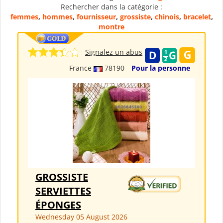
Rechercher dans la catégorie :
femmes
,
hommes
,
fournisseur
,
grossiste
,
chinois
,
bracelet
,
montre
Signalez un abus
France
78190
Pour la personne
GROSSISTE
SERVIETTES
ÉPONGES
Wednesday 05 August 2026