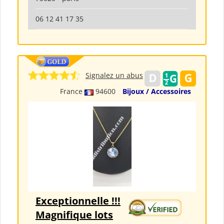
06 12 41 17 35
Signalez un abus
France
94600
Bijoux / Accessoires
Exceptionnelle !!!
Magnifique lots