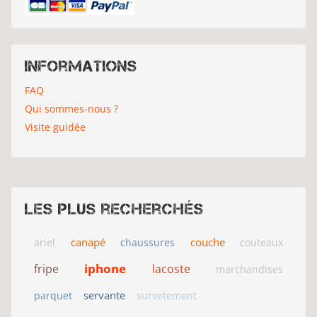
Informations
FAQ
Qui sommes-nous ?
Visite guidée
Les plus recherchés
canapé
couche
ariel
chaussures
couteaux
iphone
fripe
lacoste
marchandises
servante
parquet
survetement