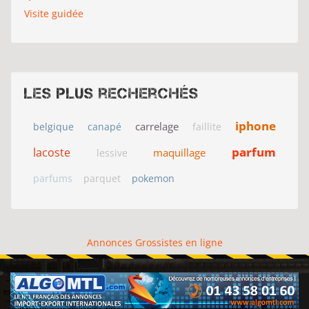
Visite guidée
Les plus recherchés
iphone
carrelage
belgique
canapé
faillite
parfum
lacoste
maquillage
lessive
parfums
parquet
pokemon
Annonces Grossistes en ligne