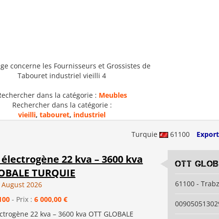
ge concerne les Fournisseurs et Grossistes de
Tabouret industriel vieilli 4
Rechercher dans la catégorie :
Meubles
Rechercher dans la catégorie :
vieilli
,
tabouret
,
industriel
Turquie
61100
Export
électrogène 22 kva – 3600 kva
OTT GLO
OBALE TURQUIE
61100 - Trab
 August 2026
100
- Prix :
6 000,00 €
00905051302
ctrogène 22 kva – 3600 kva OTT GLOBALE