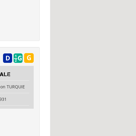
BALE
zon TURQUIE
931