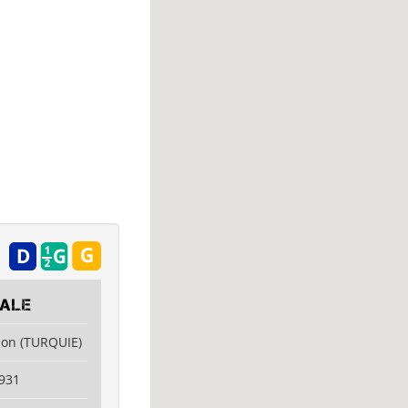
BALE
zon (TURQUIE)
931