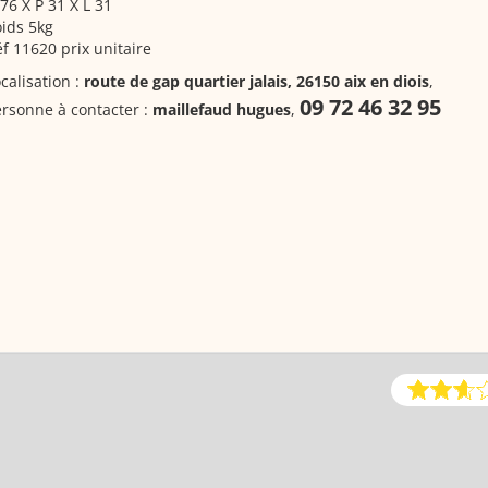
76 X P 31 X L 31
ids 5kg
f 11620 prix unitaire
calisation :
route de gap quartier jalais, 26150 aix en diois
,
09 72 46 32 95
rsonne à contacter :
maillefaud hugues
,