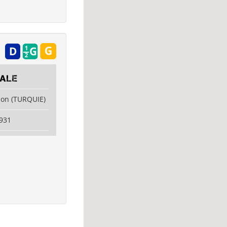
BALE
zon (TURQUIE)
931