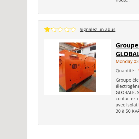
Signalez un abus
Groupe 
GLOBA
Monday 03
Quantité :
Groupe éle
électrogèn
GLOBALE. S
contactez-n
avec isolat
30 à 50 KVA