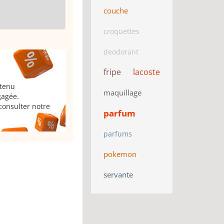
couche
croquettes
deodorant
fripe
lacoste
 tenu
maquillage
gagée.
consulter notre
parfum
parfums
pokemon
servante