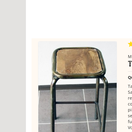
M
Q
Ta
Sa
re
co
pi
se
fu
Vo