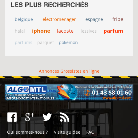
Les plus recherchés
fripe
electromenager
espagne
belgique
iphone
parfum
lacoste
halal
lessives
parfums
parquet
pokemon
Annonces Grossistes en ligne
Qui sommes-nous ?
Visite guidée
FAQ