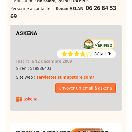
Localisation :
boissiere, 78190 TRAPPES
,
06 26 84 53
Personne à contacter :
Kenan ASLAN
,
69
askena
Détail
Inscrit le 12 décembre 2009
Siren :
518886403
Site web :
serviettes.sumupstore.com/
Envoyer un email à askena
askena