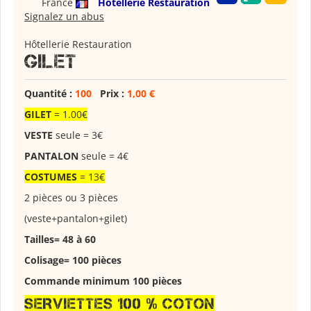
France
Hôtellerie Restauration
Signalez un abus
Hôtellerie Restauration
GILET
Quantité :
100
Prix :
1,00 €
GILET
= 1.00€
VESTE
seule = 3€
PANTALON
seule = 4€
COSTUMES
= 13€
2 pièces ou 3 pièces
(veste+pantalon+gilet)
Tailles= 48 à 60
Colisage= 100 pièces
Commande minimum 100 pièces
SERVIETTES 100 % COTON