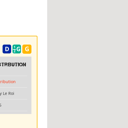
stribution
tribution
y Le Roi
5