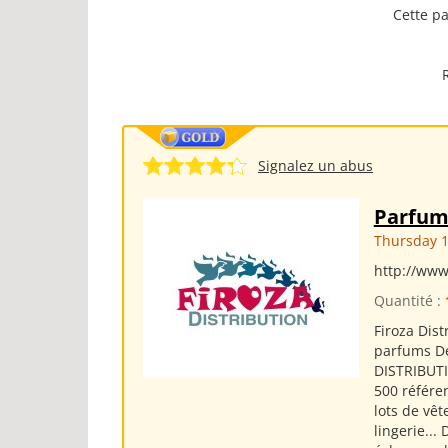
Cette pa
Signalez un abus
Parfum
Thursday 1
http://www
Quantité :
Firoza Dis
parfums D
DISTRIBUTI
500 référ
lots de vê
lingerie...