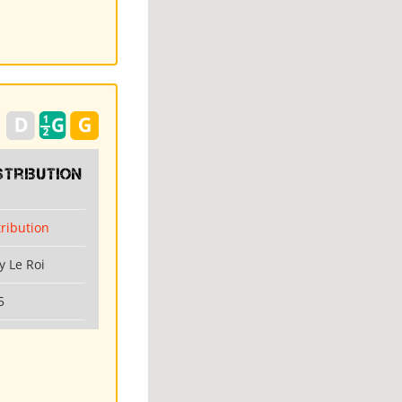
stribution
tribution
y Le Roi
5