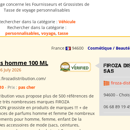
ge concerne les Fournisseurs et Grossistes de
Tasse de voyage personnalisables
Rechercher dans la catégorie :
Véhicule
Rechercher dans la catégorie :
personnalisables
,
voyage
,
tasse
France
94600
Cosmétique / Beauté
s homme 100 ML
Firoza Di
6 July 2026
SAS
.firozadistribution.com/
firoza-dis
10
- Prix :
pas cher
94600 - Chois
tribution vous propose plus de 500 références de
e très nombreuses marques FIROZA
06 68 89 19 4
ON grossiste en produits de marques !!! + de
ences de parfums homme et femme De nombreux
tements pour homme, femme, enfant De la
 Des accessoires de mode (sacs, ceintures,