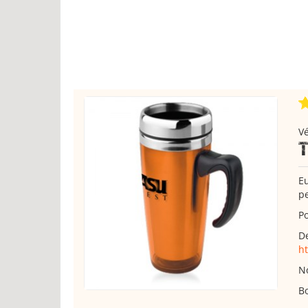
Vé
Eu
pe
Po
De
ht
No
Bo