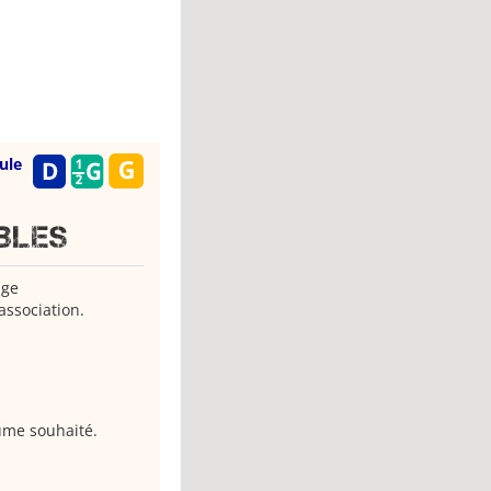
ule
bles
age
association.
lume souhaité.