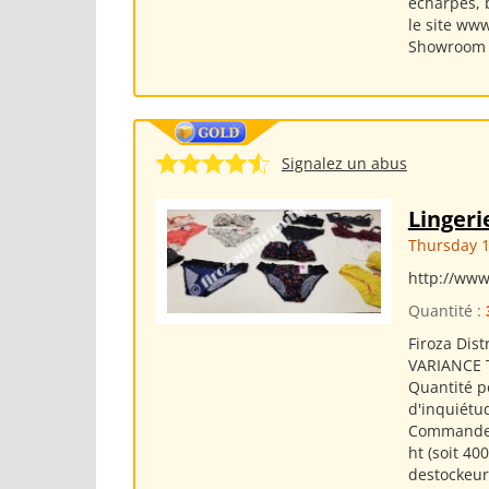
écharpes, 
le site www
Showroom e
Signalez un abus
Linger
Thursday 1
http://www
Quantité :
Firoza Dist
VARIANCE Ta
Quantité po
d'inquiétud
Commandez 
ht (soit 40
destockeur