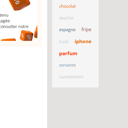
chocolat
 tenu
douche
gagée.
consulter notre
fripe
espagne
iphone
halal
parfum
servante
survetement