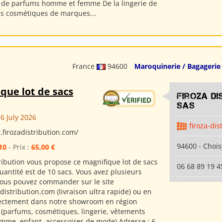
 de parfums homme et femme De la lingerie de
s cosmétiques de marques...
France
94600
Maroquinerie / Bagagerie
que lot de sacs
Firoza Di
SAS
6 July 2026
firoza-dis
.firozadistribution.com/
94600 - Chois
10
- Prix :
65,00 €
tribution vous propose ce magnifique lot de sacs
06 68 89 19 4
uantité est de 10 sacs. Vous avez plusieurs
ous pouvez commander sur le site
istribution.com (livraison ultra rapide) ou en
ectement dans notre showroom en région
 (parfums, cosmétiques, lingerie, vêtements
me, enfant, accessoires de mode) Adresse : 6