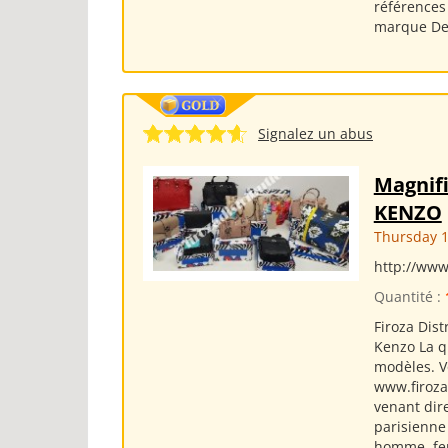
références
marque De
Signalez un abus
Magnifi
KENZO
Thursday 1
http://www
Quantité :
Firoza Dis
Kenzo La q
modèles. V
www.firozad
venant dir
parisienne
homme, fem