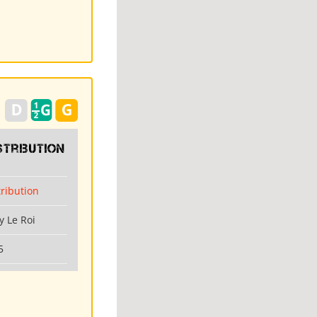
stribution
tribution
y Le Roi
5