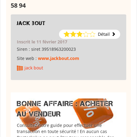
58 94
jack bout
Détail
Inscrit le 11 février 2017
Siren :
siret 39518963200023
Site web :
www.jackbout.com
jack bout
BONNE AFFAIRE : ACHETER
AU VENDEUR
Consultez notre guide pour effectuer une
transaction en toute sécurité ! En aucun cas