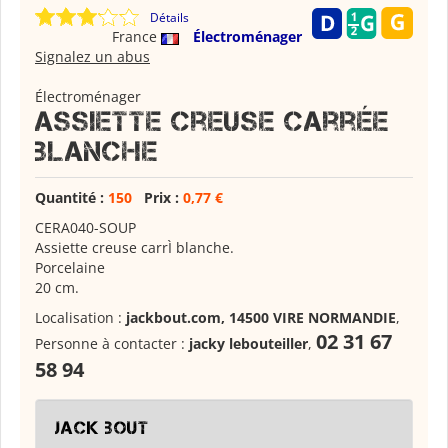
Détails
France
Électroménager
Signalez un abus
Électroménager
Assiette creuse carrée
blanche
Quantité :
150
Prix :
0,77 €
CERA040-SOUP
Assiette creuse carrÌ blanche.
Porcelaine
20 cm.
Localisation :
jackbout.com, 14500 VIRE NORMANDIE
,
02 31 67
Personne à contacter :
jacky lebouteiller
,
58 94
jack bout