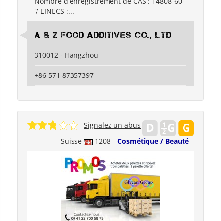
Nombre d'enregistrement de CAS : 14808-60-
7 EINECS :...
A & Z FOOD ADDITIVES CO., LTD
310012 - Hangzhou
+86 571 87357397
Signalez un abus
Suisse
1208
Cosmétique / Beauté