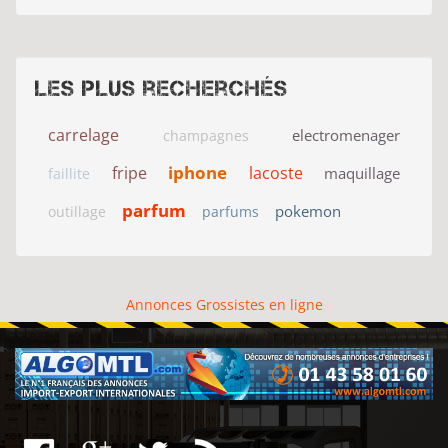
Les plus recherchés
carrelage
electromenager
champagnes
iphone
fripe
lacoste
maquillage
faillite
parfum
pokemon
outillage
parfums
Annonces Grossistes en ligne