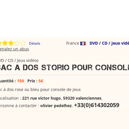
France
DVD / CD / Jeux vid
Détails
ignalez un abus
D / CD / Jeux vidéos
Sac a dos storio pour console
uantité :
150
Prix :
5€
c à dos rose ou bleu pour console de jeux
calisation :
221 rue victor hugo, 59320 valenciennes
,
+33(0)614302059
rsonne à contacter :
olivier pedelhez
,