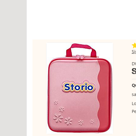
S
DV
Q
sa
Lo
Pe