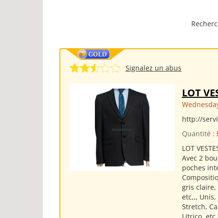
Recherc
Signalez un abus
LOT VE
Wednesday
http://ser
Quantité :
LOT VESTE
Avec 2 bou
poches int
Composition
gris claire
etc,,, Unis
Stretch, Ca
Litrico, et