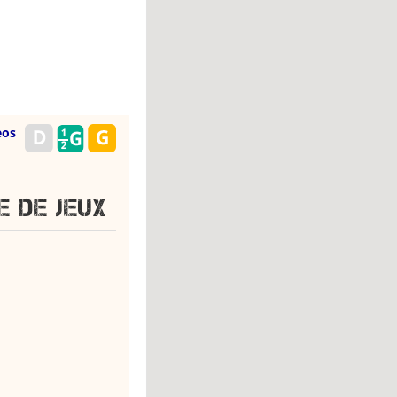
éos
 de jeux