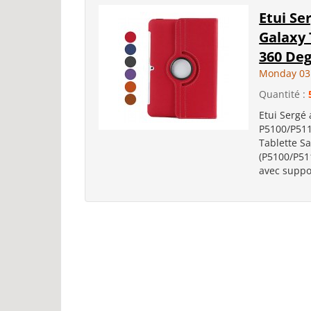
Etui Se
Galaxy 
360 De
Monday 03
Quantité :
Etui Sergé
P5100/P5110
Tablette S
(P5100/P511
avec suppor