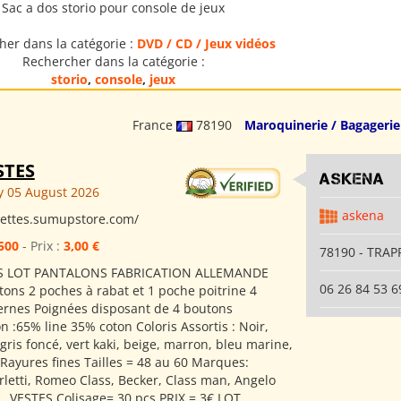
Sac a dos storio pour console de jeux
her dans la catégorie :
DVD / CD / Jeux vidéos
Rechercher dans la catégorie :
storio
,
console
,
jeux
France
78190
Maroquinerie / Bagagerie
STES
ASKENA
 05 August 2026
askena
viettes.sumupstore.com/
500
- Prix :
3,00 €
78190 - TRAP
S LOT PANTALONS FABRICATION ALLEMANDE
06 26 84 53 6
tons 2 poches à rabat et 1 poche poitrine 4
ernes Poignées disposant de 4 boutons
 :65% line 35% coton Coloris Assortis : Noir,
, gris foncé, vert kaki, beige, marron, bleu marine,
, Rayures fines Tailles = 48 au 60 Marques:
rletti, Romeo Class, Becker, Class man, Angelo
c,,, VESTES Colisage= 30 pcs PRIX = 3€ LOT