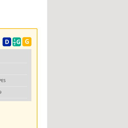
PES
9