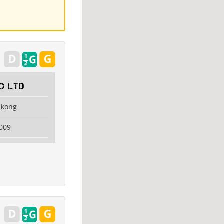
O Ltd
 kong
009