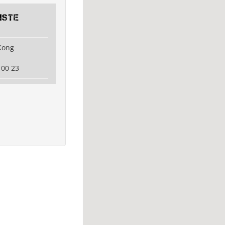
iste
Kong
 00 23