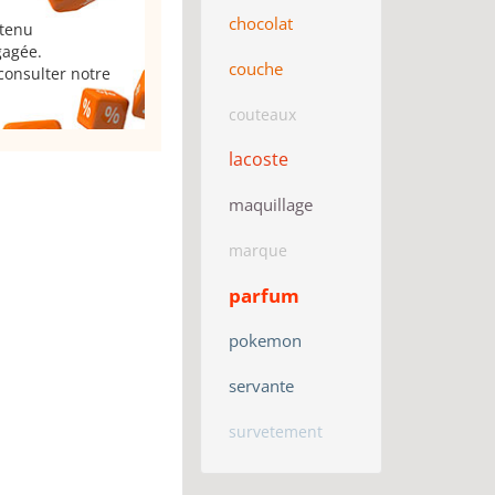
chocolat
 tenu
gagée.
couche
consulter notre
couteaux
lacoste
maquillage
marque
parfum
pokemon
servante
survetement