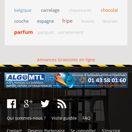
carrelage
chocolat
belgique
chaussures
fripe
couche
espagne
lessive
lessives
parfum
parquet
survetement
Annonces Grossistes en ligne
Qui sommes-nous ?
Visite guidée
FAQ
Contact
Devenir Partenaire
Se connecter
S'inscrire