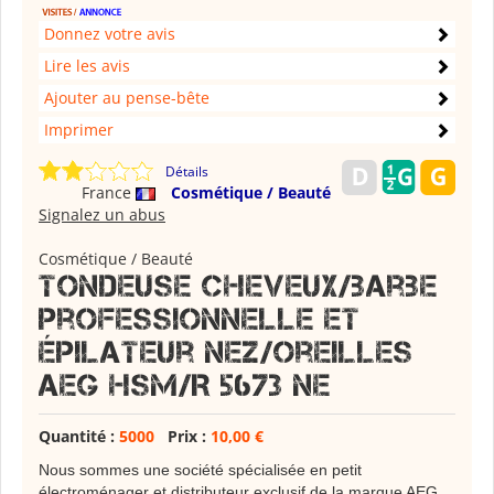
Donnez votre avis
Lire les avis
Ajouter au pense-bête
Imprimer
Détails
France
Cosmétique / Beauté
Signalez un abus
Cosmétique / Beauté
Tondeuse cheveux/barbe
professionnelle et
épilateur nez/oreilles
AEG HSM/R 5673 NE
Quantité :
5000
Prix :
10,00 €
Nous sommes une société spécialisée en petit
électroménager et distributeur exclusif de la marque AEG