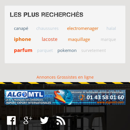
Les plus recherchés
canapé
electromenager
chaussures
halal
iphone
lacoste
maquillage
marque
parfum
pokemon
parquet
survetement
Annonces Grossistes en ligne