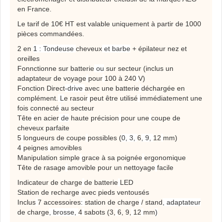
en France.
Le tarif de 10€ HT est valable uniquement à partir de 1000
pièces commandées.
2 en
1 : Tondeuse
cheveux
et barbe
+ épilateur nez et
oreilles
Fonnctionne sur batterie
ou
sur secteur (inclus un
adaptateur de voyage
pour
100 à 240
V)
Fonction Direct
-drive
avec une batterie
déchargée en
complément.
L
e rasoir
peut être utilisé
immédiatement une
fois connecté
au secteur
Tête
en acier
de
haute précision
pour une
coupe de
cheveux parfaite
5
longueurs de coupe
possibles (
0, 3,
6
, 9,
12
mm)
4
peignes
amovibles
Manipulation simple
grace à sa poignée
ergonomique
Tête de rasage
amovible pour un nettoyage
facile
I
ndicateur de charge
de batterie
LED
Station de recharge
avec pieds ventousés
Inclus
7 accessoires
:
station de charge
/ stand
, adaptateur
de charge
, brosse,
4
sabots (3,
6, 9,
12
mm
)