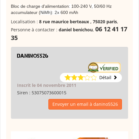
Bloc
de charge
d'alimentation
:
100-240 V
,
50/60 Hz
accumulateur (
NiMh): 2x
600 mAh
Localisation :
8 rue maurice berteaux , 75020 paris
,
06 12 41 17
Personne à contacter :
daniel benichou
,
35
danino5526
Détail
Inscrit le 04 novembre 2011
Siren :
53075073600015
Envoyer un email à danino5526