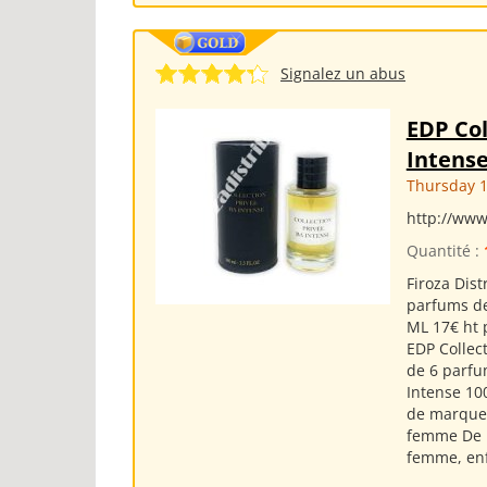
Signalez un abus
EDP Col
Intens
Thursday 1
http://www
Quantité :
Firoza Dis
parfums de
ML 17€ ht 
EDP Collect
de 6 parfum
Intense 10
de marques
femme De 
femme, enfa