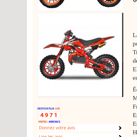
L
p
T
d
E
e
É
M
F
E
E
Donnez votre avis
H
Lire les avis