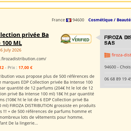
France
94600
Cosmétique / Beauté
lection privée Ba
Firoza Di
e 100 ML
SAS
6 July 2026
firoza-dis
.firozadistribution.com/
94600 - Chois
12
- Prix :
17,00 €
tribution vous propose plus de 500 références de
06 68 89 19 4
 marques EDP Collection privée Ba Intense 100
par quantité de 12 parfums (204€ ht le lot de 12
ion privé Ba Intense 100 ml) 18€ ht par quantité
s (108€ ht le lot de 6 EDP Collection privé Ba
0 ml) FIROZA DISTRIBUTION grossiste en produits
 !!! + de 500 références de parfums homme et
nombreux lots de vêtements pour homme,
nt De la lingerie...