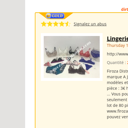
dir
Signalez un abus
Lingeri
Thursday 1
http://www
Quantité :
Firoza Dist
marque A J
modèles et 
pièce : 3€
... Vous po
seulement a
lot de 80 
www.firozad
pouvez veni