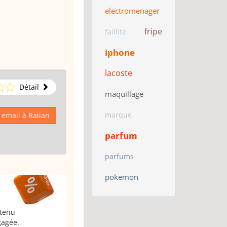
electromenager
fripe
faillite
iphone
lacoste
Détail
maquillage
marque
 email à Raiian
parfum
parfums
pokemon
 tenu
gagée.