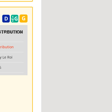
stribution
tribution
y Le Roi
5