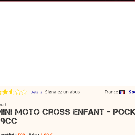
Signalez un abus
France
Sp
Détails
port
Mini moto cross enfant - Pock
49cc
uantité :
500
Prix :
1,00 €