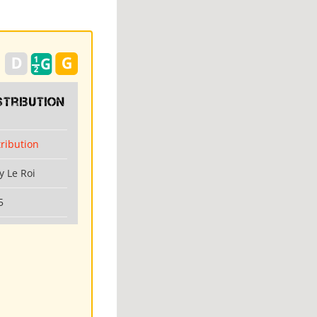
stribution
tribution
y Le Roi
5