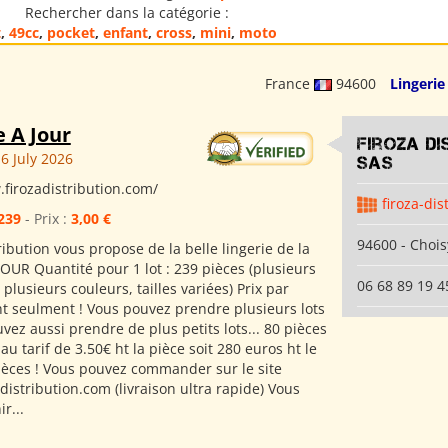
Rechercher dans la catégorie :
t
,
49cc
,
pocket
,
enfant
,
cross
,
mini
,
moto
France
94600
Lingerie
e A Jour
Firoza Di
6 July 2026
SAS
.firozadistribution.com/
firoza-dis
239
- Prix :
3,00 €
94600 - Chois
ribution vous propose de la belle lingerie de la
OUR Quantité pour 1 lot : 239 pièces (plusieurs
06 68 89 19 4
plusieurs couleurs, tailles variées) Prix par
 ht seulment ! Vous pouvez prendre plusieurs lots
uvez aussi prendre de plus petits lots... 80 pièces
u tarif de 3.50€ ht la pièce soit 280 euros ht le
pièces ! Vous pouvez commander sur le site
istribution.com (livraison ultra rapide) Vous
r...