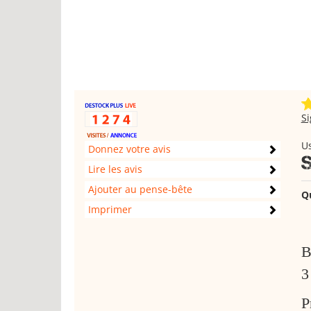
S
Us
Donnez votre avis
Lire les avis
Ajouter au pense-bête
Q
Imprimer
B
3
P