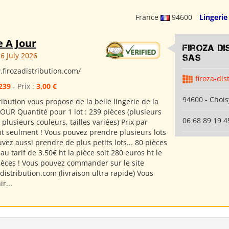
France
94600
Lingerie
e A Jour
Firoza Di
6 July 2026
SAS
.firozadistribution.com/
firoza-dis
239
- Prix :
3,00 €
94600 - Chois
ribution vous propose de la belle lingerie de la
OUR Quantité pour 1 lot : 239 pièces (plusieurs
06 68 89 19 4
plusieurs couleurs, tailles variées) Prix par
 ht seulment ! Vous pouvez prendre plusieurs lots
uvez aussi prendre de plus petits lots... 80 pièces
u tarif de 3.50€ ht la pièce soit 280 euros ht le
pièces ! Vous pouvez commander sur le site
istribution.com (livraison ultra rapide) Vous
r...