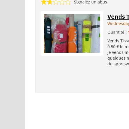
Signalez un abus
Vends T
Wednesday 
Quantité :
Vends Tiss
0.50 € le m
je vends me
quelques m
du sportswe