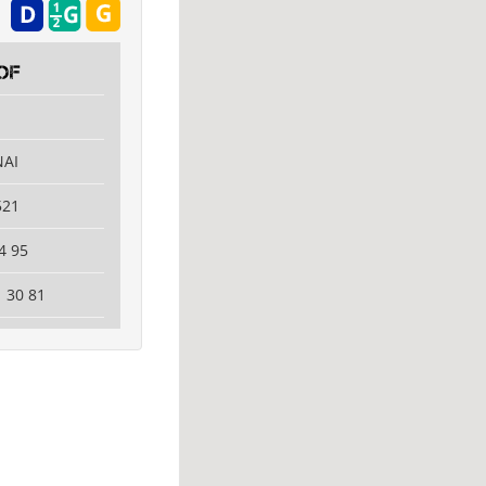
OF
NAI
521
4 95
1 30 81