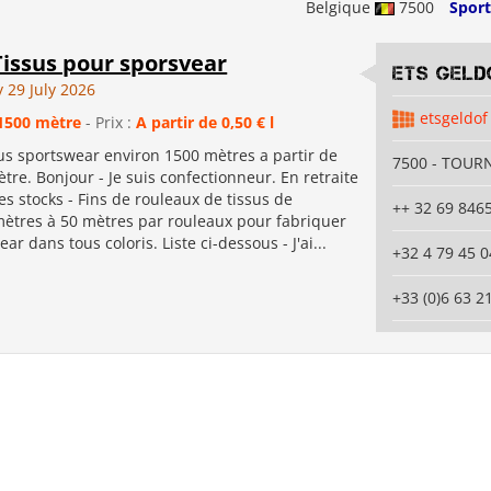
Belgique
7500
Sport
issus pour sporsvear
ETS GELD
29 July 2026
etsgeldof
1500 mètre
- Prix :
A partir de 0,50 € l
us sportswear environ 1500 mètres a partir de
7500 - TOUR
ètre. Bonjour - Je suis confectionneur. En retraite
s stocks - Fins de rouleaux de tissus de
++ 32 69 846
ètres à 50 mètres par rouleaux pour fabriquer
ar dans tous coloris. Liste ci-dessous - J'ai...
+32 4 79 45 0
+33 (0)6 63 2