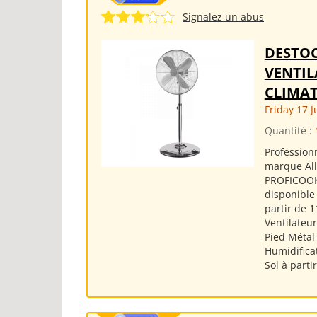
Signalez un abus
DESTO
VENTIL
CLIMAT
Friday 17 J
Quantité :
Professionn
marque Al
PROFICOOK 
disponible
partir de 1
Ventilateur
Pied Métal
Humidificat
Sol à parti