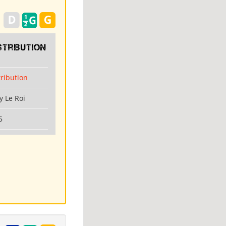
stribution
tribution
y Le Roi
5