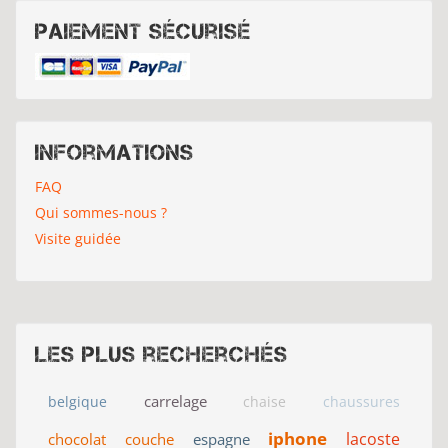
Paiement sécurisé
Informations
FAQ
Qui sommes-nous ?
Visite guidée
Les plus recherchés
carrelage
belgique
chaise
chaussures
iphone
lacoste
chocolat
couche
espagne