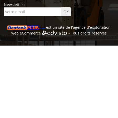
Newsletter :
est un site de l'
agence d'exploitation
web
eCommerce
- Tous droits réservés