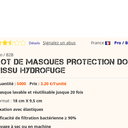
Signalez un abus
France
Pro / 
Détails
o / B2B
LOT DE MASQUES PROTECTION D
TISSU HYDROFUGE
uantité :
5000
Prix :
3.20 €/l'unité
sque lavable et réutilisable jusque 20 fois
ormat :
18 cm X 9,5 cm
xation avec élastiques
ficacité de filtration bactérienne ≥ 90%
avage à sec ou en machine