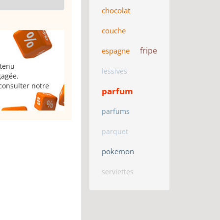
chocolat
couche
fripe
espagne
 tenu
lessives
gagée.
consulter notre
parfum
parfums
parquet
pokemon
serviettes