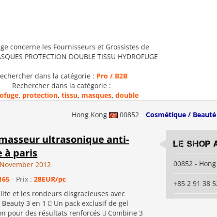
ge concerne les Fournisseurs et Grossistes de
ASQUES PROTECTION DOUBLE TISSU HYDROFUGE
echercher dans la catégorie :
Pro / B2B
Rechercher dans la catégorie :
ofuge
,
protection
,
tissu
,
masques
,
double
Hong Kong
00852
Cosmétique / Beauté
masseur ultrasonique anti-
Le Shop 
e à paris
00852 - Hong
 November 2012
165
- Prix :
28EUR/pc
+85 2 91 38 5
lulite et les rondeurs disgracieuses avec
c Beauty 3 en 1  Un pack exclusif de gel
ion pour des résultats renforcés  Combine 3