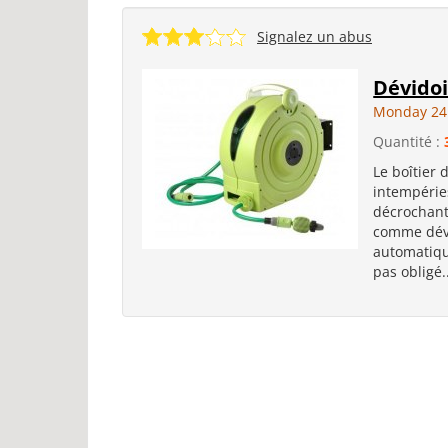
Signalez un abus
Dévidoi
Monday 24
Quantité :
Le boîtier 
intempérie
décrochant
comme dévi
automatiqu
pas obligé.