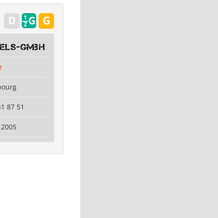
dels-GmbH
e
bourg
41 87 51
 2005