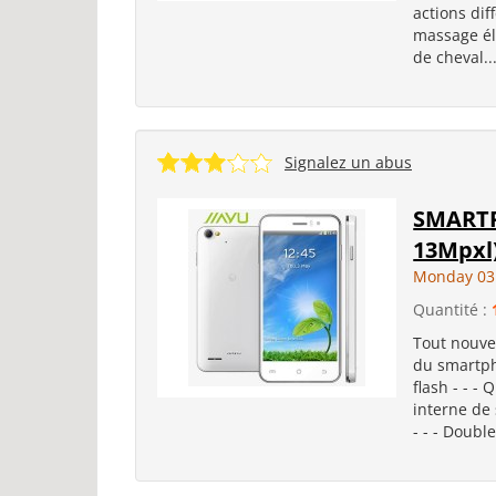
actions dif
massage éle
de cheval..
Signalez un abus
SMARTPH
13Mpxl
Monday 03
Quantité :
Tout nouve
du smartph
flash - - 
interne de 
- - - Double