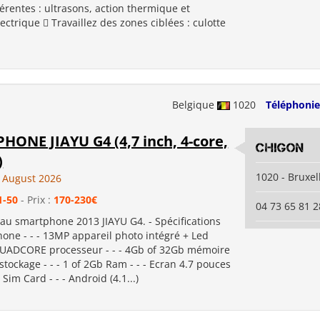
férentes : ultrasons, action thermique et
ctrique  Travaillez des zones ciblées : culotte
.
Belgique
1020
Téléphonie
ONE JIAYU G4 (4,7 inch, 4-core,
CHIGON
)
1020 - Bruxel
 August 2026
1-50
- Prix :
170-230€
04 73 65 81 2
au smartphone 2013 JIAYU G4. - Spécifications
one - - - 13MP appareil photo intégré + Led
- QUADCORE processeur - - - 4Gb of 32Gb mémoire
stockage - - - 1 of 2Gb Ram - - - Ecran 4.7 pouces
 Sim Card - - - Android (4.1...)