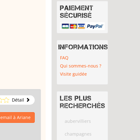
Paiement
sécurisé
Informations
FAQ
Qui sommes-nous ?
Visite guidée
Les plus
Détail
recherchés
email à Ariane
aubervilliers
champagnes