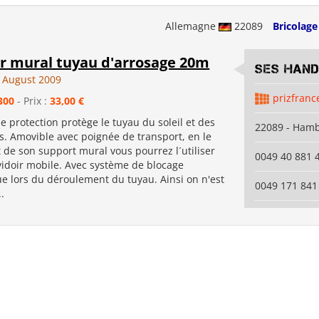
Allemagne
22089
Bricolage
r mural tuyau d'arrosage 20m
SES Han
 August 2009
prizfranc
300
- Prix :
33,00 €
de protection protège le tuyau du soleil et des
22089 - Ham
s. Amovible avec poignée de transport, en le
 de son support mural vous pourrez l´utiliser
0049 40 881 
doir mobile. Avec système de blocage
e lors du déroulement du tuyau. Ainsi on n'est
0049 171 841
..