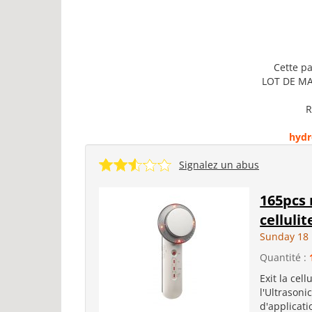
Cette pa
LOT DE M
R
hydr
Signalez un abus
165pcs 
cellulit
Sunday 18
Quantité :
Exit la cel
l'Ultrasoni
d'applicat