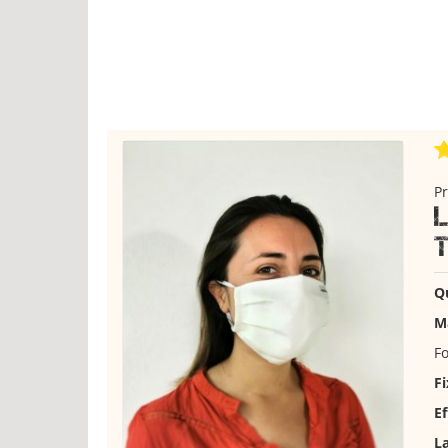
Pr
Q
Ma
F
Fi
Ef
L