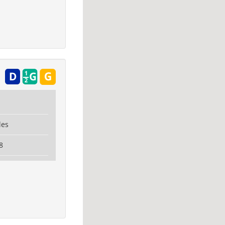
les
8