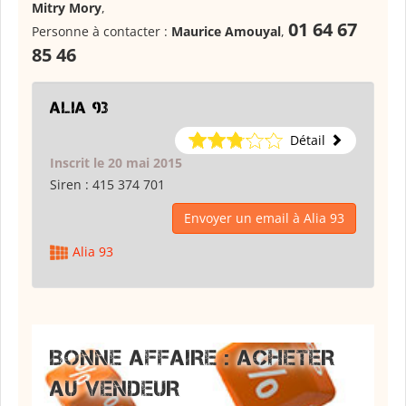
Mitry Mory
,
01 64 67
Personne à contacter :
Maurice Amouyal
,
85 46
Alia 93
Détail
Inscrit le 20 mai 2015
Siren :
415 374 701
Envoyer un email à Alia 93
Alia 93
BONNE AFFAIRE : ACHETER
AU VENDEUR