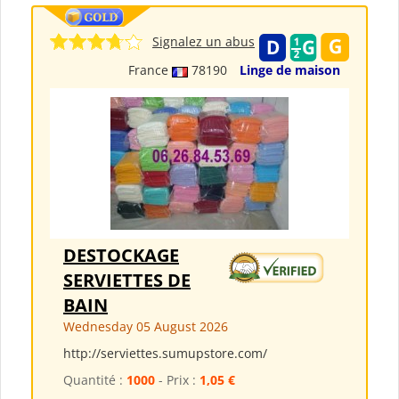
Signalez un abus
France
78190
Linge de maison
DESTOCKAGE
SERVIETTES DE
BAIN
Wednesday 05 August 2026
http://serviettes.sumupstore.com/
Quantité :
1000
- Prix :
1,05 €