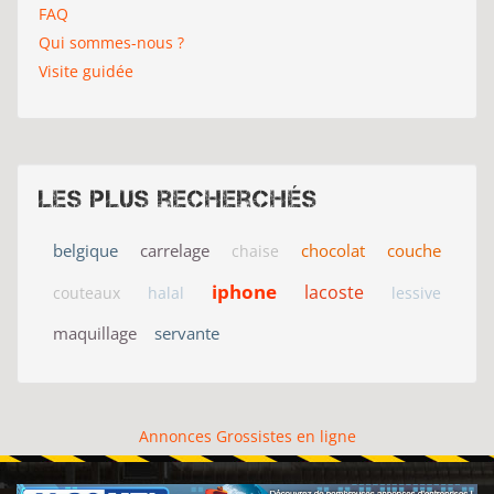
FAQ
Qui sommes-nous ?
Visite guidée
Les plus recherchés
belgique
carrelage
chocolat
couche
chaise
iphone
lacoste
couteaux
halal
lessive
maquillage
servante
Annonces Grossistes en ligne