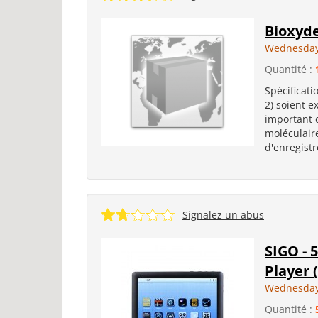
Bioxyde
Wednesday
Quantité :
Spécificati
2) soient e
important 
moléculair
d'enregistr
Signalez un abus
SIGO - 
Player 
Wednesday
Quantité :