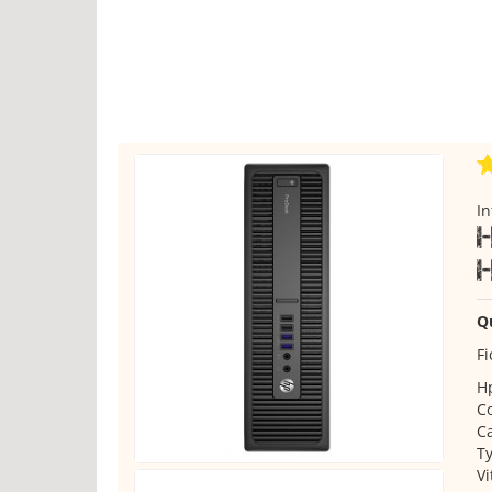
I
Q
Fi
Hp
Co
Ca
Ty
Vi