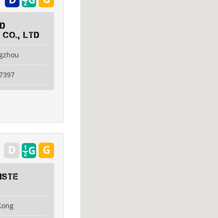
OD
 CO., LTD
ngzhou
7397
iste
Kong