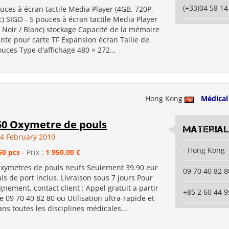
(+33)04 58 14
uces à écran tactile Media Player (4GB, 720P,
c) SIGO - 5 pouces à écran tactile Media Player
 Noir / Blanc) stockage Capacité de la mémoire
ente pour carte TF Expansion écran Taille de
ouces Type d'affichage 480 × 272...
Hong Kong
Médical
50 Oxymetre de pouls
Material
4 February 2010
- Hong Kong
50 pcs
- Prix :
1 950,00 €
Oxymetres de pouls neufs Seulement 39.90 eur
09 70 40 82 8
rais de port inclus. Livraison sous 7 jours Pour
gnement, contact client : Appel gratuit a partir
+85 2 60 44 9
e 09 70 40 82 80 ou Utilisation ultra-rapide et
ns toutes les disciplines médicales...