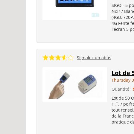
SIGO - 5 po
Noir / Blan
(4GB, 720P,
4G Fente f
l'écran 5 p
Signalez un abus
Lot de 
Thursday 0
Quantité :
Lot de 50 
H.T. / pc f
tout rensei
de la Franc
pratique da