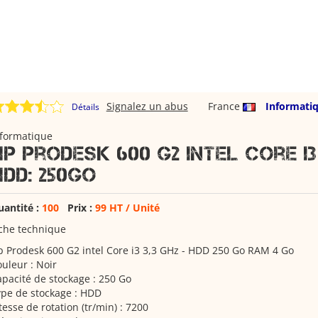
Signalez un abus
France
Informati
Détails
nformatique
HP Prodesk 600 G2 Intel Core I3
HDD: 250Go
uantité :
100
Prix :
99 HT / Unité
che technique
 Prodesk 600 G2 intel Core i3 3,3 GHz - HDD 250 Go RAM 4 Go
uleur : Noir
pacité de stockage : 250 Go
pe de stockage : HDD
tesse de rotation (tr/min) : 7200