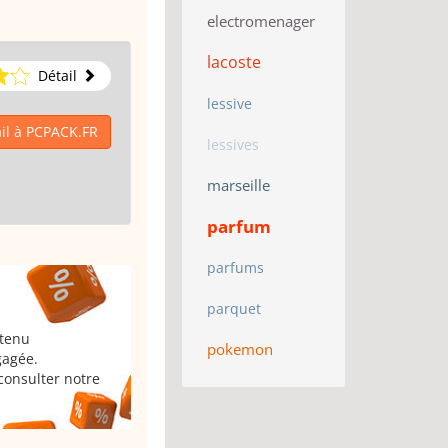
electromenager
lacoste
Détail
lessive
il à PCPACK.FR
lessives
marseille
parfum
parfums
parquet
 tenu
pokemon
gagée.
consulter notre