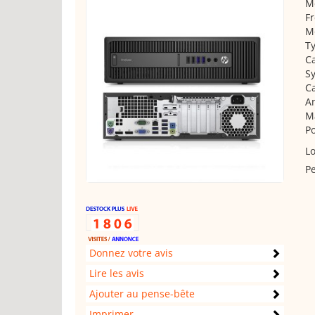
Mé
F
M
Ty
Ca
Sy
Ca
An
M
Po
Lo
Pe
Donnez votre avis
Lire les avis
Ajouter au pense-bête
Imprimer