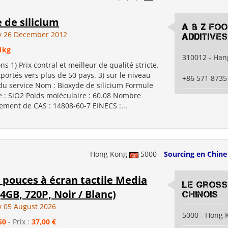
 de silicium
A & Z FO
 26 December 2012
ADDITIVES
1kg
310012 - Ha
ons 1) Prix contral et meilleur de qualité stricte.
xportés vers plus de 50 pays. 3) sur le niveau
+86 571 8735
du service Nom : Bioxyde de silicium Formule
e : SiO2 Poids moléculaire : 60.08 Nombre
ement de CAS : 14808-60-7 EINECS :...
Hong Kong
5000
Sourcing en Chine
5 pouces à écran tactile Media
Le gross
(4GB, 720P, Noir / Blanc)
chinois
 05 August 2026
5000 - Hong 
50
- Prix :
37,00 €