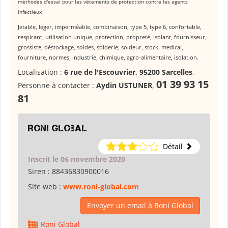
méthodes d'essai pour les vêtements de protection contre les agents
infectieux
Jetable, leger, imperméable, combinaison, type 5, type 6, confortable,
respirant, utilisation unique, protection, propreté, isolant, fournisseur,
grossiste, déstockage, soldes, solderie, soldeur, stock, medical,
fourniture, normes, industrie, chimique, agro-alimentaire, isolation.
Localisation :
6 rue de l'Escouvrier, 95200 Sarcelles
,
01 39 93 15
Personne à contacter :
Aydin USTUNER
,
81
Roni Global
Détail
Inscrit le 06 novembre 2020
Siren :
88436830900016
Site web :
www.roni-global.com
Envoyer un email à Roni Global
Roni Global