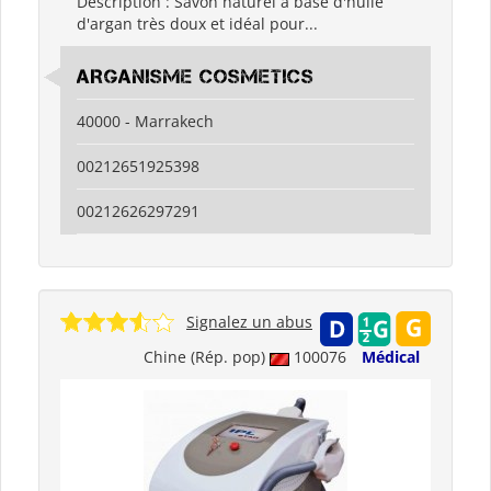
Description : Savon naturel à base d'huile
d'argan très doux et idéal pour...
ARGANisme COSMETICS
40000 - Marrakech
00212651925398
00212626297291
Signalez un abus
Chine (Rép. pop)
100076
Médical