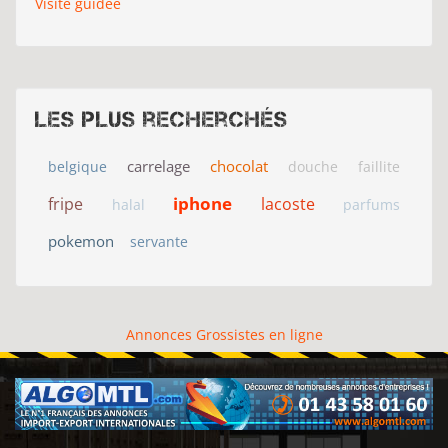
Visite guidée
Les plus recherchés
carrelage
chocolat
belgique
douche
faillite
iphone
fripe
lacoste
halal
parfums
pokemon
servante
Annonces Grossistes en ligne