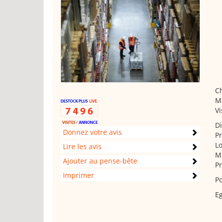
Ch
M
Vi
Di
Donnez votre avis
Pr
Lo
Lire les avis
M
Ajouter au pense-bête
Pr
Imprimer
Po
E