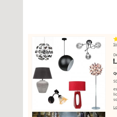
S
Dé
Q
S
es
li
s
Lo