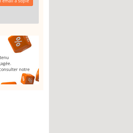
 email à sdpie
 tenu
gagée.
consulter notre