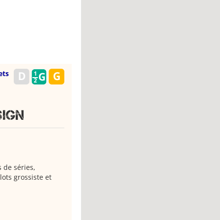
ets
sign
 de séries,
lots grossiste et