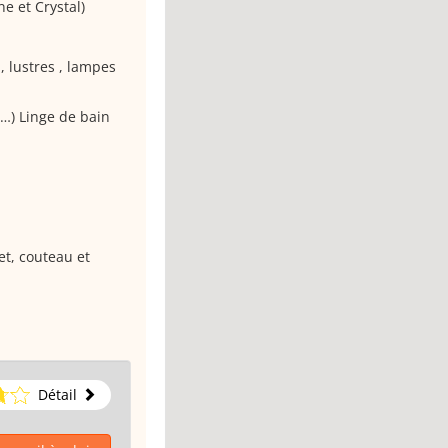
ne et Crystal)
, lustres , lampes
s…) Linge de bain
et, couteau et
Détail