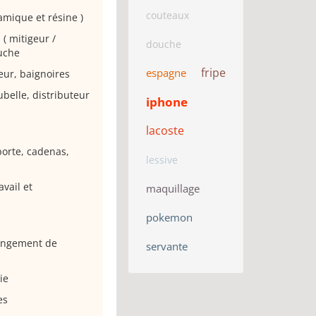
couteaux
ramique et résine )
 ( mitigeur /
douche
uche
fripe
espagne
eur, baignoires
ubelle, distributeur
iphone
lacoste
 porte, cadenas,
lessive
vail et
maquillage
pokemon
angement de
servante
ie
es