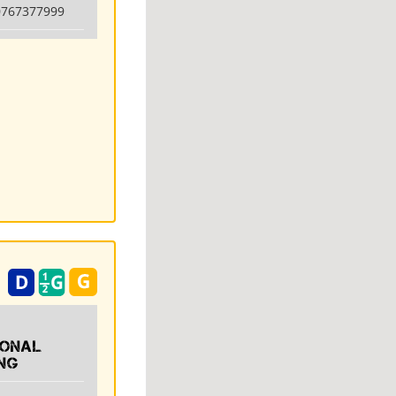
0767377999
ional
ng