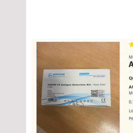
M
Q
A
Mu
0,
Lo
Pe