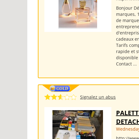
Bonjour Dé
marques, 1
de marque 
entreprene
d'entrepris
cadeaux en
Tarifs com
rapide et 
disponible
Contact ...
Signalez un abus
PALETT
DETACH
Wednesday
http://www