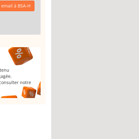
 email à BSA-H
 tenu
gagée.
consulter notre