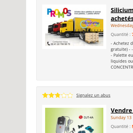
Siliciu
achetés
Wednesday
Quantité :
- Achetez d
gratuite) 
- Palette 
liquides ou
CONCENTRES
Signalez un abus
Vendre
Sunday 13 
Quantité :