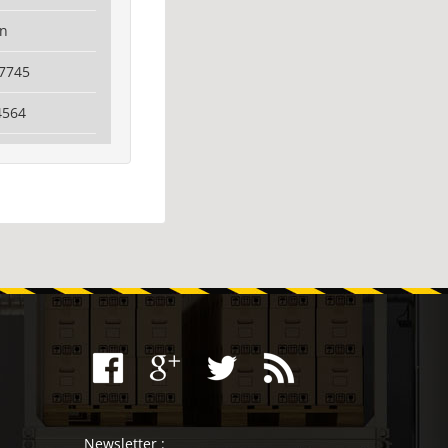
in
7745
4564
Newsletter :