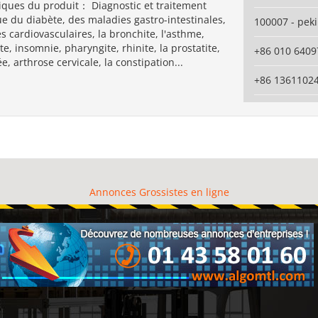
tiques du produit： Diagnostic et traitement
e du diabète, des maladies gastro-intestinales,
100007 - pek
s cardiovasculaires, la bronchite, l'asthme,
e, insomnie, pharyngite, rhinite, la prostatite,
+86 010 6409
e, arthrose cervicale, la constipation...
+86 1361102
Annonces Grossistes en ligne