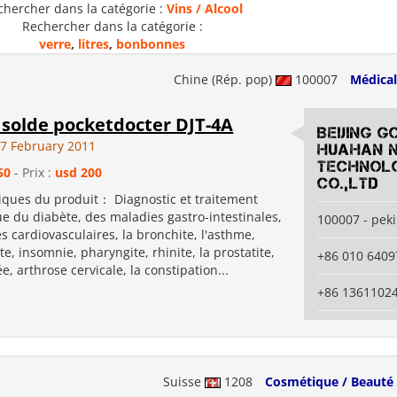
chercher dans la catégorie :
Vins / Alcool
Rechercher dans la catégorie :
verre
,
litres
,
bonbonnes
Chine (Rép. pop)
100007
Médical
solde pocketdocter DJT-4A
Beijing G
7 February 2011
Huahan 
Technol
50
- Prix :
usd 200
Co.,Ltd
tiques du produit： Diagnostic et traitement
e du diabète, des maladies gastro-intestinales,
100007 - pek
s cardiovasculaires, la bronchite, l'asthme,
e, insomnie, pharyngite, rhinite, la prostatite,
+86 010 6409
e, arthrose cervicale, la constipation...
+86 1361102
Suisse
1208
Cosmétique / Beauté