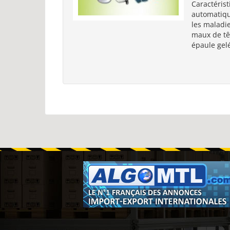
Caractéris
automatiqu
les maladie
maux de têt
épaule gelé