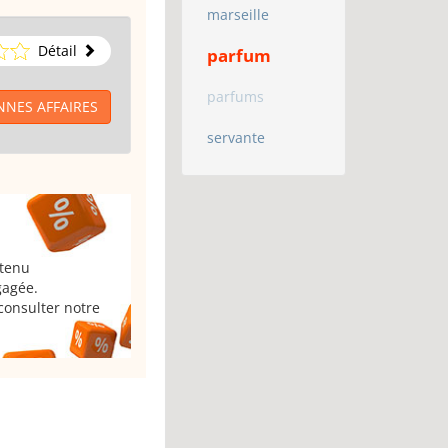
marseille
Détail
parfum
parfums
ONNES AFFAIRES
servante
 tenu
gagée.
consulter notre