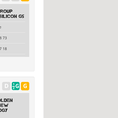
Group
Silicon G5
e
8 73
7 18
olden
New
ogy