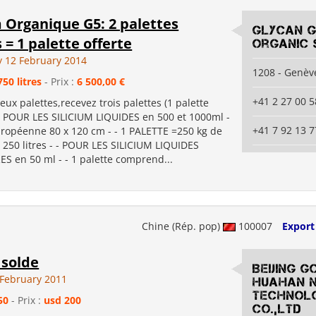
m Organique G5: 2 palettes
Glycan 
 = 1 palette offerte
Organic 
 12 February 2014
1208 - Genèv
750 litres
- Prix :
6 500,00 €
+41 2 27 00 5
eux palettes,recevez trois palettes (1 palette
- - POUR LES SILICIUM LIQUIDES en 500 et 1000ml -
+41 7 92 13 7
européenne 80 x 120 cm - - 1 PALETTE =250 kg de
 250 litres - - POUR LES SILICIUM LIQUIDES
 en 50 ml - - 1 palette comprend...
Chine (Rép. pop)
100007
Export
 solde
Beijing G
February 2011
Huahan 
Technol
50
- Prix :
usd 200
Co.,Ltd