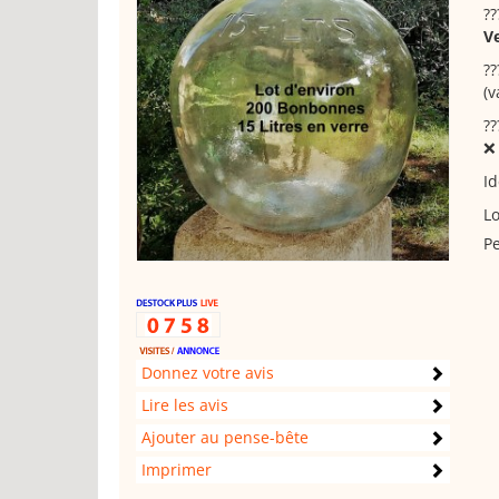
??
Ve
??
(v
??
Id
Lo
Pe
Donnez votre avis
Lire les avis
Ajouter au pense-bête
Imprimer