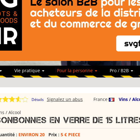
Vie pratique
Pour la personne
Pro / B2B
Signalez un abus
France
Vins / Alc
Détails
ns / Alcool
BONBONNES EN VERRE DE 15 LITRE
uantité :
ENVIRON 20
Prix :
5 € PIECE