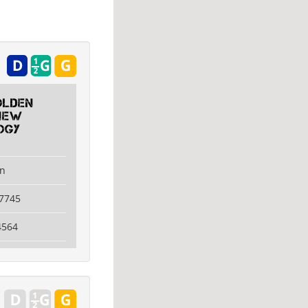
olden
New
ogy
in
7745
4564