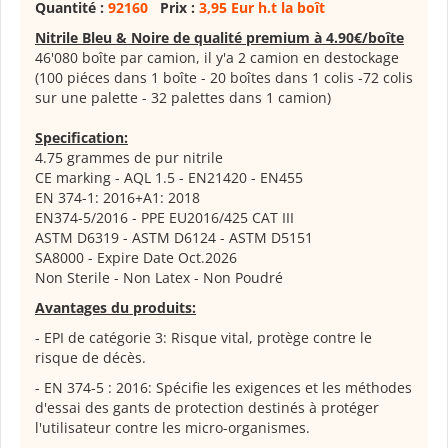
Quantité :
92160
Prix :
3,95 Eur h.t la boît
Nitrile Bleu & Noire de qualité premium à 4.90€/boîte
46'080 boîte par camion, il y'a 2 camion en destockage
(100 piéces dans 1 boîte - 20 boîtes dans 1 colis -72 colis
sur une palette - 32 palettes dans 1 camion)
Specification:
4.75 grammes de pur nitrile
CE marking - AQL 1.5 - EN21420 - EN455
EN 374-1: 2016+A1: 2018
EN374-5/2016 - PPE EU2016/425 CAT III
ASTM D6319 - ASTM D6124 - ASTM D5151
SA8000 - Expire Date Oct.2026
Non Sterile - Non Latex - Non Poudré
Avantages du produits:
- EPI de catégorie 3: Risque vital, protège contre le
risque de décès.
- EN 374-5 : 2016: Spécifie les exigences et les méthodes
d'essai des gants de protection destinés à protéger
l'utilisateur contre les micro-organismes.