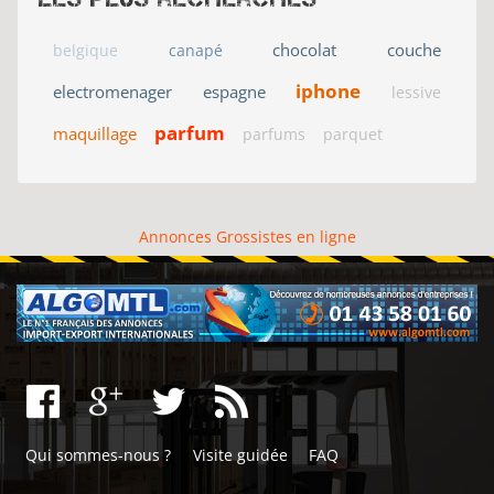
chocolat
couche
belgique
canapé
iphone
electromenager
espagne
lessive
parfum
maquillage
parfums
parquet
Annonces Grossistes en ligne
Qui sommes-nous ?
Visite guidée
FAQ