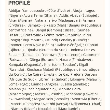
Profilé
Abidjan Yamoussoukro (Côte d'Ivoire) ; Abuja - Lagos
(Nigeria) Accra Tema (Ghana) ; Addis-Abeba (Éthiopie) ;
Alger (Algérie) ; Antananarivo (Madagascar) ; Asmara
(Érythrée) ; Bamako - Sikasso (Mali) ; Bangui (République
centrafricaine) ; Banjul (Gambie) ; Bissau (Guinée-
Bissau) ; Brazzaville - Pointe Noire (République du
Congo) ; Bujumbura (Burundi) Conakry (Guinée) ;
Cotonou Porto Novo (Bénin) ; Dakar (Sénégal) ; Djibouti
(Djibouti) ; Djouba (Soudan du Sud) ; Dodoma Dar es
Salaam (Tanzanie) ; Freetown (Sierra Leone) ; Gaborone
(Botswana) ; Gitega (Burundi) ; Harare (Zimbabwe) ;
Kampala (Ouganda) ; Khartoum (Soudan) ; Kigali
(Rwanda) ; Kinshasa Matadi (République démocratique
du Congo) ; Le Caire (Égypte) ; Le Cap Pretoria Durban
(Afrique du Sud) ; Libreville (Gabon) ; Lilongwe (Malawi) ;
Lomé (Togo) ; Luanda (Angola) ; Lusaka (Zambie) ;
Malabo (Guinée équatoriale) ; Maputo Beira
(Mozambique) ; Maseru (Lesotho) ; Mbabane (Eswatini,
ex-Swaziland) ; Mogadiscio (Somalie) ; Monrovia (Liberia)
; Moroni (Comores) ; Nairobi (Kenya) ; Ndjamena (Tchad)
; Niamey (Niger) ; Nouakchott (Mauritanie) ;