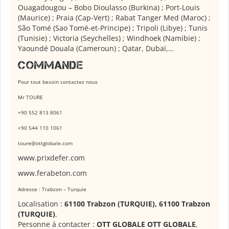
Ouagadougou – Bobo Dioulasso (Burkina) ; Port-Louis
(Maurice) ; Praia (Cap-Vert) ; Rabat Tanger Med (Maroc) ;
São Tomé (Sao Tomé-et-Principe) ; Tripoli (Libye) ; Tunis
(Tunisie) ; Victoria (Seychelles) ; Windhoek (Namibie) ;
Yaoundé Douala (Cameroun) ; Qatar, Dubaï,…
Commande
Pour tout besoin contactez nous
Mr TOURE
+90 552 813 8061
+90 544 110 1061
toure@ottglobale.com
www.
prixdefer.com
www.ferabeton.com
Adresse :
Trabzon – Turquie
Localisation :
61100 Trabzon (TURQUIE), 61100 Trabzon
(TURQUIE)
,
Personne à contacter :
OTT GLOBALE OTT GLOBALE
,