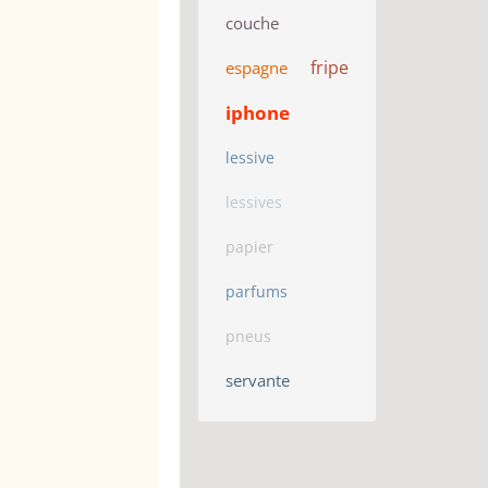
couche
fripe
espagne
iphone
lessive
lessives
papier
parfums
pneus
servante