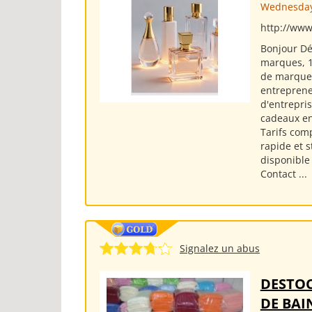
Wednesday
http://www
Bonjour Dé
marques, 1
de marque 
entreprene
d'entrepris
cadeaux en
Tarifs com
rapide et 
disponible
Contact ...
Signalez un abus
DESTOC
DE BAI