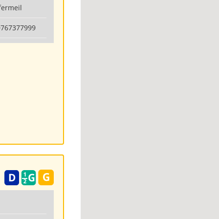
fermeil
0767377999