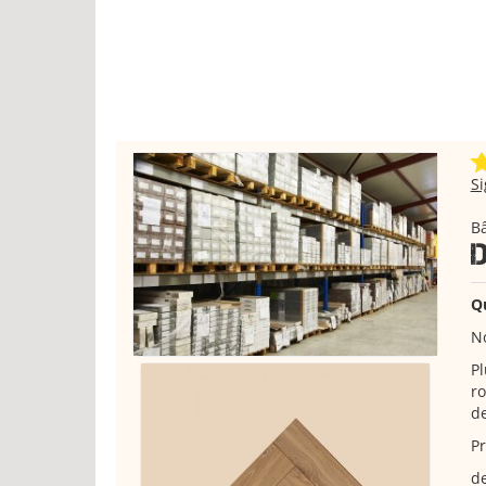
S
Bâ
Q
No
Pl
ro
de
Pr
de