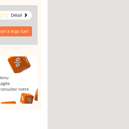
Détail
ail à Argo Sarl
 tenu
gagée.
consulter notre