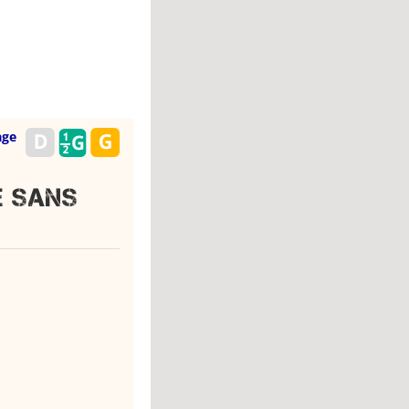
age
E SANS