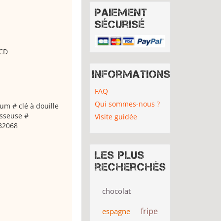
Paiement
sécurisé
-CD
Informations
FAQ
Qui sommes-nous ?
ium # clé à douille
isseuse #
Visite guidée
32068
Les plus
recherchés
chocolat
fripe
espagne