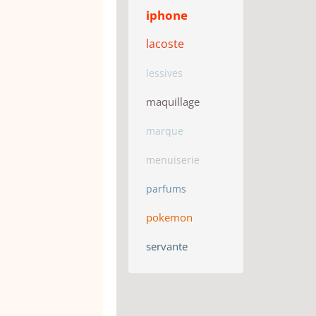
iphone
lacoste
lessives
maquillage
marque
menuiserie
parfums
pokemon
servante