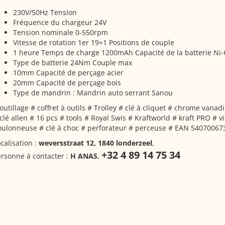
230V/50Hz Tension
Fréquence du chargeur 24V
Tension nominale 0-550rpm
Vitesse de rotation 1er 19+1 Positions de couple
1 heure Temps de charge 1200mAh Capacité de la batterie Ni
Type de batterie 24Nm Couple max
10mm Capacité de perçage acier
20mm Capacité de perçage bois
Type de mandrin : Mandrin auto serrant Sanou
outillage # coffret à outils # Trolley # clé à cliquet # chrome vanad
clé allen # 16 pcs # tools # Royal Swis # Kraftworld # kraft PRO # v
oulonneuse # clé à choc # perforateur # perceuse # EAN 54070067
calisation :
weversstraat 12, 1840 londerzeel
,
+32 4 89 14 75 34
rsonne à contacter :
H ANAS
,