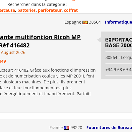
Rechercher dans la catégorie :
erceuse
,
batteries
,
perforateur
,
coffret
Espagne
30564
Informatique
ante multifontion Ricoh MP
Exportac
 Réf 416482
Base 2000
 August 2026
30564 - Lorqu
149
+34 9 68 69 4
ructeur: 416482 Grâce aux fonctions d'impression
ie et de numérisation couleur, les MP 2001L font
de plusieurs machines. De plus, ils prennent
lace et leur fonctionnement est plus
 énergétiquement et financièrement. Parfaits
France
93220
Fournitures de Bureau