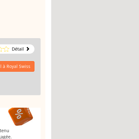
Détail
l à Royal Swiss
 tenu
gagée.