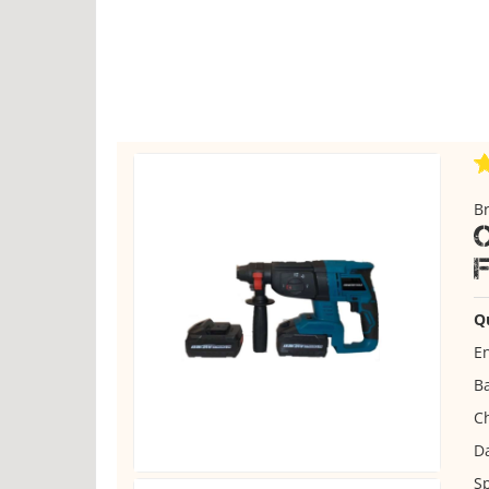
Br
Q
En
B
C
Da
Sp