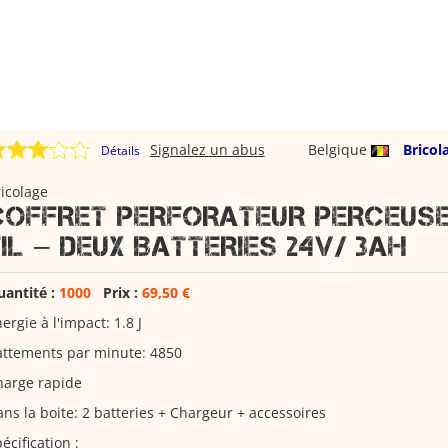
Signalez un abus
Belgique
Bricol
Détails
icolage
COFFRET PERFORATEUR PERCEUS
FIL – DEUX BATTERIES 24V/ 3AH
uantité :
1000
Prix :
69,50 €
ergie à l'impact: 1.8 J
attements par minute: 4850
harge rapide
ns la boite: 2 batteries + Chargeur + accessoires
écification :