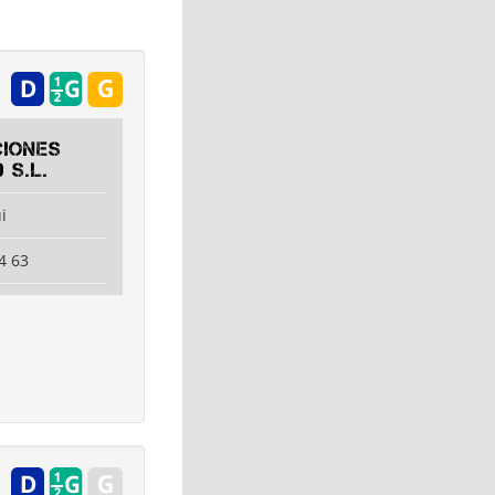
iones
 S.L.
i
4 63