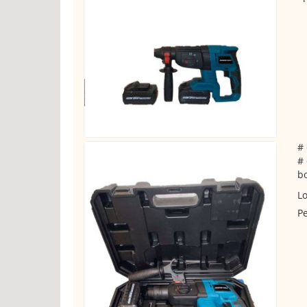
# 
# 
b
Lo
Pe