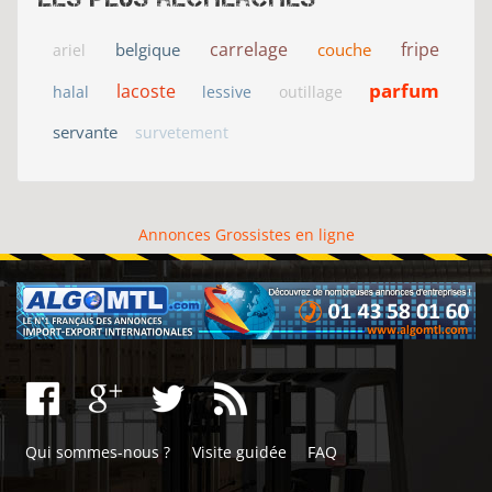
carrelage
fripe
belgique
couche
ariel
parfum
lacoste
halal
lessive
outillage
servante
survetement
Annonces Grossistes en ligne
Qui sommes-nous ?
Visite guidée
FAQ