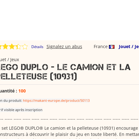
Signalez un abus
France
Jouet / J
Détails
uet / Jeux
LEGO duplo - Le camion et la
pelleteuse (10931)
uantité :
100
en du produit:
https://makant-europe.de/product/50113
rif visible après inscription
--- ----- ----- ----- ----- ----- ----- ----- ----- ----- ----- ----- ----- ----- ----- -----
 set LEGO® DUPLO® Le camion et la pelleteuse (10931) encourage 
nstructeurs à découvrir le plaisir du jeu en toute liberté. En mett