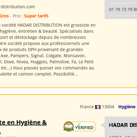
distribution.com
01 79 73 79 8
Gros
- Prix :
Super tarifs
a société HADAR DISTRIBUTION est grossiste en
'hygiène, entretien & beauté. Spécialisés dans
xport et déstockage depuis de nombreuses
tre société propose aux professionnels une
x de produits DPH provenant de grandes
 Axe, Pampers, Signal, Colgate, Monsavon,
l, Dove, Nivea, Huggies, Palmolive, Fa, Le Petit
s etc…) Vous pouvez passer vos commandes au
 palette et camion complet. Possibilité...
France
13004
Hygiène
te en Hygiène &
HADAR DI
.