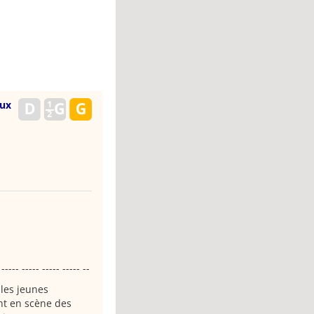
eux
 ----- ----- ----- ----- --
les jeunes
ant en scène des