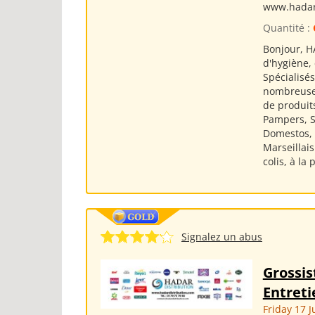
www.hadar
Quantité :
Bonjour, H
d'hygiène,
Spécialisé
nombreuses
de produits
Pampers, Si
Domestos, S
Marseillai
colis, à la
Signalez un abus
Grossis
Entreti
Friday 17 J