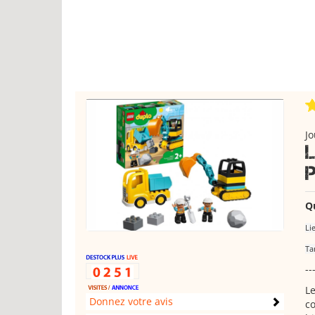
Jo
Q
Li
Ta
--
Le
Donnez votre avis
co