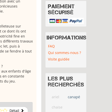
tion avec un
Paiement
 précieuses
ie.
sécurisé
elleteuse sur
t ce dont ils ont
tricité fine en
Informations
s différents travaux
FAQ
 let, puis à
de se fendre à tout
Qui sommes-nous ?
Visite guidée
 ?
 aux enfants d'âge
ns en constante
Les plus
ts du jeu.
recherchés
canapé
ariel
chaise
Détail