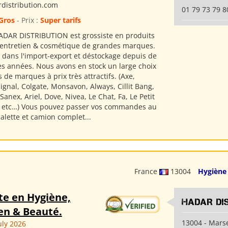
distribution.com
01 79 73 79 8
Gros
- Prix :
Super tarifs
ADAR DISTRIBUTION est grossiste en produits
 entretien & cosmétique de grandes marques.
s dans l'import-export et déstockage depuis de
 années. Nous avons en stock un large choix
 de marques à prix très attractifs. (Axe,
gnal, Colgate, Monsavon, Always, Cillit Bang,
anex, Ariel, Dove, Nivea, Le Chat, Fa, Le Petit
s etc…) Vous pouvez passer vos commandes au
 palette et camion complet...
France
13004
Hygiène
te en Hygiène,
HADAR DI
en & Beauté.
13004 - Marse
uly 2026