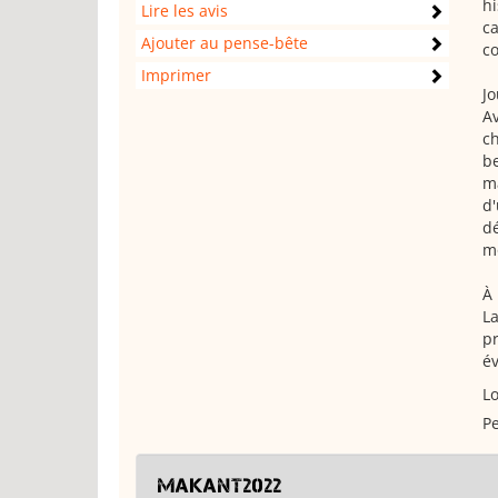
hi
Lire les avis
ca
Ajouter au pense-bête
co
Imprimer
Jo
Av
ch
be
ma
d'
dé
m
À 
La
pr
év
Lo
Pe
MaKant2022