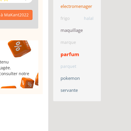
electromenager
l à MaKant2022
frigo
halal
maquillage
marque
parfum
 tenu
parquet
gagée.
consulter notre
pokemon
servante