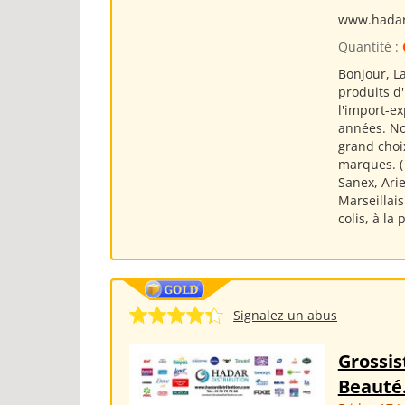
www.hadar
Quantité :
Bonjour, L
produits d
l'import-e
années. No
grand choi
marques. (
Sanex, Arie
Marseillai
colis, à la
Signalez un abus
Grossis
Beauté