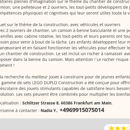
stoires pleines d'imagination sur le thème du chantier de construc
mion, une pelleteuse et 2 ouvriers, les tout-petits développent de
mpétences physiques et cognitives qui leur seront utiles toute la v
uet sur le thème de la construction, avec véhicules et ouvriers
ec 2 ouvriers de chantier, un camion à benne basculante et une p
enilles avec cabine rotative, les tout-petits et leurs parents ont tou
soin pour venir à bout de la tâche. Les enfants développent leur mo
nœuvrant et en faisant fonctionner les véhicules pour effectuer le
un chantier de construction. Le set inclut un rocher à ramasser avec
poser dans la benne du camion. Mais attention ! Le rocher risque 
oment !
la recherche du meilleur jouet à construire pour de jeunes enfants
 gamme de sets LEGO DUPLO Construction a été conçue pour offrir
éscolaire des jouets stimulants capables de satisfaire leurs besoi
olution. Les sets peuvent être combinés pour multiplier les bienfai
calisation :
Schlitzer Strasse 8, 60386 Frankfurt am Main
,
+4969915075014
rsonne à contacter :
Nadia Y.
,