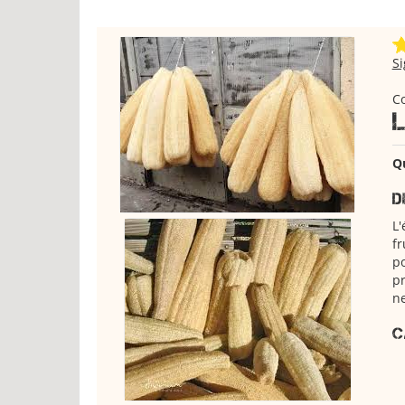
S
C
Q
D
L'
fr
po
pr
n
C