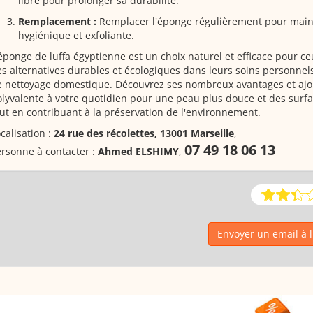
libre pour prolonger sa durabilité.
Remplacement :
Remplacer l'éponge régulièrement pour mainte
hygiénique et exfoliante.
éponge de luffa égyptienne est un choix naturel et efficace pour c
s alternatives durables et écologiques dans leurs soins personnels
e nettoyage domestique. Découvrez ses nombreux avantages et ajo
lyvalente à votre quotidien pour une peau plus douce et des surfa
ut en contribuant à la préservation de l'environnement.
calisation :
24 rue des récolettes, 13001 Marseille
,
07 49 18 06 13
rsonne à contacter :
Ahmed ELSHIMY
,
Envoyer un email à l