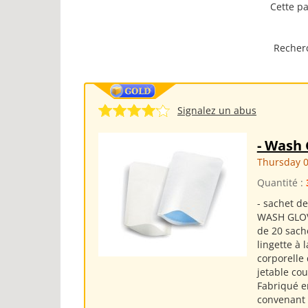
Cette pa
Recherc
Signalez un abus
- Wash 
Thursday 0
Quantité :
- sachet de
WASH GLOVE
de 20 sach
lingette à 
corporelle 
jetable co
Fabriqué en
convenant 