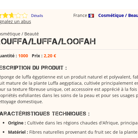
France
Cosmétique / Bea
Détails
ignalez un abus
osmétique / Beauté
LOUFFA/LUFFA/loofah
uantité :
1000
Prix :
2,20 €
escription du Produit :
éponge de luffa égyptienne est un produit naturel et polyvalent, fa
uit mature de la plante Luffa aegyptiaca, cultivée principalement 
ur sa texture fibreuse unique, cet accessoire est apprécié à la fois
opriétés exfoliantes dans les soins de la peau et pour ses usages 
ettoyage domestique.
aractéristiques Techniques :
Origine :
Cultivée dans les régions chaudes d'Afrique, princip
Matériel :
Fibres naturelles provenant du fruit sec de la plante