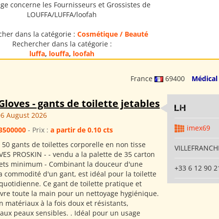
ge concerne les Fournisseurs et Grossistes de
LOUFFA/LUFFA/loofah
her dans la catégorie :
Cosmétique / Beauté
Rechercher dans la catégorie :
luffa
,
louffa
,
loofah
France
69400
Médical
Gloves - gants de toilette jetables
LH
6 August 2026
imex69
3500000
- Prix :
a partir de 0.10 cts
 50 gants de toilettes corporelle en non tisse
VILLEFRANCHE
S PROSKIN - - vendu a la palette de 35 carton
ets minimum - Combinant la douceur d'une
+33 6 12 90 2
la commodité d'un gant, est idéal pour la toilette
quotidienne. Ce gant de toilette pratique et
uvre toute la main pour un nettoyage hygiénique.
 matériaux à la fois doux et résistants,
aux peaux sensibles. . Idéal pour un usage