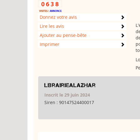
Donnez votre avis
L'
Lire les avis
de
Ajouter au pense-bête
d
po
Imprimer
to
Lo
Pe
librairiealazhar
Inscrit le 29 juin 2024
Siren :
90147524400017