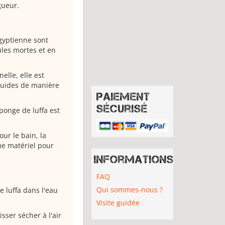
gueur.
égyptienne sont
ules mortes et en
lle, elle est
iquides de manière
Paiement
sécurisé
ponge de luffa est
our le bain, la
me matériel pour
Informations
FAQ
Qui sommes-nous ?
e luffa dans l'eau
Visite guidée
ser sécher à l'air