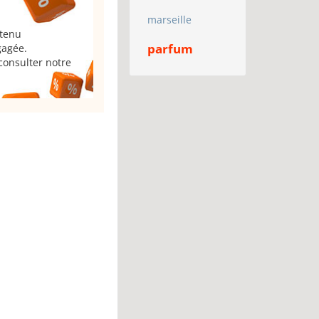
marseille
 tenu
parfum
gagée.
consulter notre