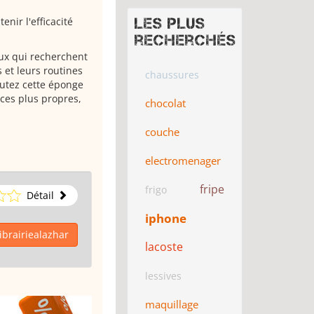
nir l'efficacité
Les plus
recherchés
eux qui recherchent
 et leurs routines
chaussures
utez cette éponge
ces plus propres,
chocolat
couche
electromenager
fripe
frigo
Détail
iphone
ibrairiealazhar
lacoste
lessives
maquillage