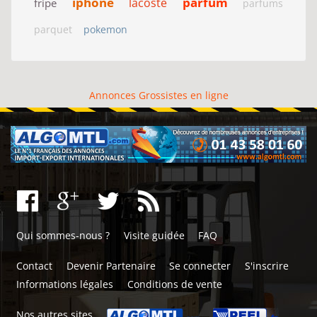
iphone
parfum
lacoste
fripe
parfums
parquet
pokemon
Annonces Grossistes en ligne
Qui sommes-nous ?
Visite guidée
FAQ
Contact
Devenir Partenaire
Se connecter
S'inscrire
Informations légales
Conditions de vente
Nos autres sites