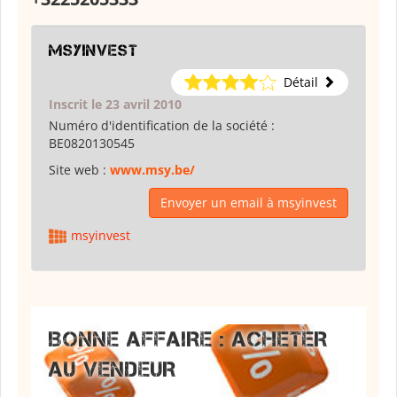
msyinvest
Détail
Inscrit le 23 avril 2010
Numéro d'identification de la société :
BE0820130545
Site web :
www.msy.be/
Envoyer un email à msyinvest
msyinvest
BONNE AFFAIRE : ACHETER
AU VENDEUR