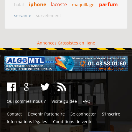
iphone
parfum
lacoste
maquillage
halal
servante
survetement
Annonces Grossistes en ligne
Qui sommes-nous ?
Visite guidée
FAQ
Contact
Devenir Partenaire
Se connecter
S'inscrire
Informations légales
Conditions de vente