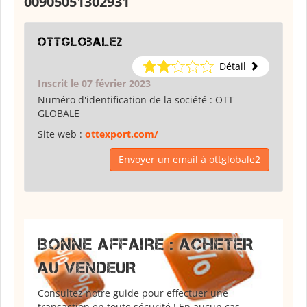
00905051302931
ottglobale2
Détail
Inscrit le 07 février 2023
Numéro d'identification de la société :
OTT
GLOBALE
Site web :
ottexport.com/
Envoyer un email à ottglobale2
BONNE AFFAIRE : ACHETER
AU VENDEUR
Consultez notre guide pour effectuer une
transaction en toute sécurité ! En aucun cas