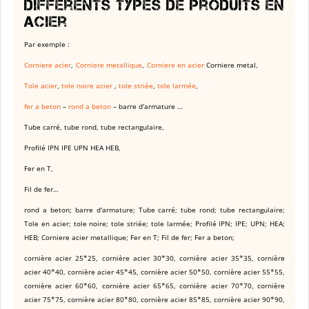
différents types de produits en
acier
Par exemple :
Corniere acier
,
Corniere metallique
,
Corniere en acier
Corniere metal,
Tole acier
,
tole noire acier
,
tole striée
,
tole larmée
,
fer a beton
–
rond a beton
– barre d'armature …
Tube carré, tube rond, tube rectangulaire,
Profilé IPN IPE UPN HEA HEB,
Fer en T,
Fil de fer…
rond a beton; barre d'armature; Tube carré; tube rond; tube rectangulaire;
Tole en acier; tole noire; tole striée; tole larmée; Profilé IPN; IPE; UPN; HEA;
HEB; Corniere acier metallique; Fer en T; Fil de fer; Fer a beton;
cornière acier 25*25, cornière acier 30*30, cornière acier 35*35, cornière
acier 40*40, cornière acier 45*45, cornière acier 50*50, cornière acier 55*55,
cornière acier 60*60, cornière acier 65*65, cornière acier 70*70, cornière
acier 75*75, cornière acier 80*80, cornière acier 85*85, cornière acier 90*90,