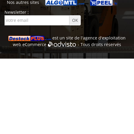
Nos autres sites
Newsletter :
est un site de l'
agence d'exploitation
web
eCommerce
- Tous droits réservés