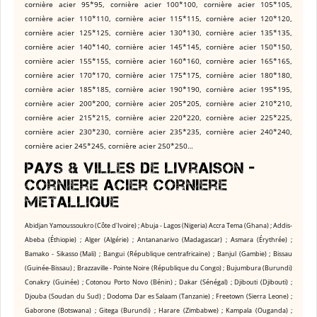
cornière acier 95*95, cornière acier 100*100, cornière acier 105*105,
cornière acier 110*110, cornière acier 115*115, cornière acier 120*120,
cornière acier 125*125, cornière acier 130*130, cornière acier 135*135,
cornière acier 140*140, cornière acier 145*145, cornière acier 150*150,
cornière acier 155*155, cornière acier 160*160, cornière acier 165*165,
cornière acier 170*170, cornière acier 175*175, cornière acier 180*180,
cornière acier 185*185, cornière acier 190*190, cornière acier 195*195,
cornière acier 200*200, cornière acier 205*205, cornière acier 210*210,
cornière acier 215*215, cornière acier 220*220, cornière acier 225*225,
cornière acier 230*230, cornière acier 235*235, cornière acier 240*240,
cornière acier 245*245, cornière acier 250*250…
Pays & Villes de livraison -
Corniere acier
Corniere
metallique
Abidjan Yamoussoukro (Côte d'Ivoire) ; Abuja - Lagos (Nigeria) Accra Tema (Ghana) ; Addis-
Abeba (Éthiopie) ; Alger (Algérie) ; Antananarivo (Madagascar) ; Asmara (Érythrée) ;
Bamako - Sikasso (Mali) ; Bangui (République centrafricaine) ; Banjul (Gambie) ; Bissau
(Guinée-Bissau) ; Brazzaville - Pointe Noire (République du Congo) ; Bujumbura (Burundi)
Conakry (Guinée) ; Cotonou Porto Novo (Bénin) ; Dakar (Sénégal) ; Djibouti (Djibouti) ;
Djouba (Soudan du Sud) ; Dodoma Dar es Salaam (Tanzanie) ; Freetown (Sierra Leone) ;
Gaborone (Botswana) ; Gitega (Burundi) ; Harare (Zimbabwe) ; Kampala (Ouganda) ;