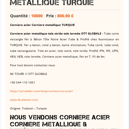
metallique TURQUIE
Quantité :
10000
Prix :
800,00 €
Corniere acier Corniere metallique TURQUIE
Corniere acier metallique tole striée tole larmée OTT GLOBALE -
Tube carre
rectangle Fer à Béton Tôle Noire Acier Tube & Profilé
chez fournisseur en
TURQUIE. Fer a beton, rond a beton, barre d'armature, Tube carré, tube rond,
tube rectangulaire, Tole en acier, tole noire, tole striée, Profilé IPN, IPE, UPN,
HEA, HEB, tole larmée, Corniere acier metallique, Fer en T, Fil de fer,
Pour tout besoin contactez nous
Mr TOURE // OTT GLOBALE
+90 544 110 1061
https://prixdefer.com/shop/corniere-en-acier/
www.ferabeton.com
Origine: Trabzon – Turquie
Nous vendons Corniere acier
Corniere metallique &