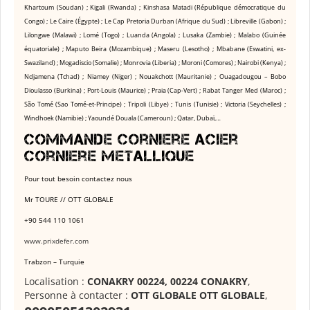
Khartoum (Soudan) ; Kigali (Rwanda) ; Kinshasa Matadi (République démocratique du
Congo) ; Le Caire (Égypte) ; Le Cap Pretoria Durban (Afrique du Sud) ; Libreville (Gabon) ;
Lilongwe (Malawi) ; Lomé (Togo) ; Luanda (Angola) ; Lusaka (Zambie) ; Malabo (Guinée
équatoriale) ; Maputo Beira (Mozambique) ; Maseru (Lesotho) ; Mbabane (Eswatini, ex-
Swaziland) ; Mogadiscio (Somalie) ; Monrovia (Liberia) ; Moroni (Comores) ; Nairobi (Kenya) ;
Ndjamena (Tchad) ; Niamey (Niger) ; Nouakchott (Mauritanie) ; Ouagadougou – Bobo
Dioulasso (Burkina) ; Port-Louis (Maurice) ; Praia (Cap-Vert) ; Rabat Tanger Med (Maroc) ;
São Tomé (Sao Tomé-et-Principe) ; Tripoli (Libye) ; Tunis (Tunisie) ; Victoria (Seychelles) ;
Windhoek (Namibie) ; Yaoundé Douala (Cameroun) ; Qatar, Dubaï,…
Commande Corniere acier
Corniere metallique
Pour tout besoin contactez nous
Mr TOURE // OTT GLOBALE
+90 544 110 1061
www.prixdefer.com
Trabzon – Turquie
Localisation :
CONAKRY 00224, 00224 CONAKRY
,
Personne à contacter :
OTT GLOBALE OTT GLOBALE
,