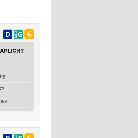
tarlight
ing
72
069