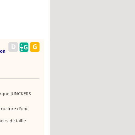
ion
arque JUNCKERS
tructure d'une
irs de taille