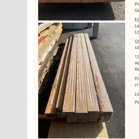
Pi
Ge
E
L
L
Qu
so
13
V
R
Po
c
Lo
Pe