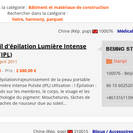
la catégorie :
Bâtiment et matériaux de construction
Rechercher dans la catégorie :
hetre
,
harmony
,
parquet
Chine (Rép. pop)
100076
Médical
l d'épilation Lumière Intense
Beijing S
(IPL)
Staripl
pril 2011
1
- Prix :
2 680,00 €
100076 - Beij
'épilation/rajeunissement de la peau portable
ière Intense Pulsée (IPL) Utlisation : l Épilation :
86 10 602520
nés sur les membres, le corps, le visage et les
Pathologie du pigment: Mouchetures, tâches de
+8613161139
 taches de rousseur due au soleil...
Chine (Rép. pop)
310015
Bijoux / Accessoires