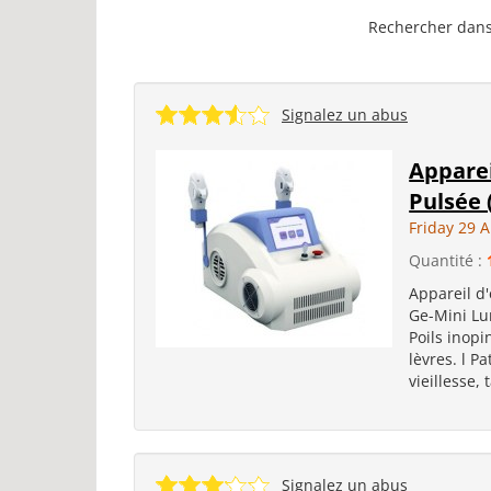
Rechercher dans 
Signalez un abus
Apparei
Pulsée 
Friday 29 A
Quantité :
Appareil d
Ge-Mini Lum
Poils inopi
lèvres. l 
vieillesse,
Signalez un abus