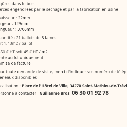
qûres dans le bois
rces engendrées par le séchage et par la fabrication en usine
paisseur : 22mm
argeur : 129mm
ongueur : 3700mm
antité : 21 ballots de 3 lames
it 1.43m2 / ballot
50 € HT soit 45 € HT / m2
ente au lot uniquement
emise de facture
ur toute demande de visite, merci d'indiquer vos numéro de télé
réneaux disponibles
calisation :
Place de l'Hôtel de Ville, 34270 Saint-Mathieu-de-Trév
06 30 01 92 78
rsonne à contacter :
Guillaume Bros
,