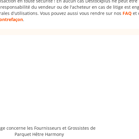
nsaction en toute sécurité ! En aucun cas Destockplus ne peut être
responsabilité du vendeur ou de l'acheteur en cas de litige est en
rales d'utilisations. Vous pouvez aussi vous rendre sur nos
FAQ
et 
 contrefaçon
.
ge concerne les Fournisseurs et Grossistes de
Parquet Hêtre Harmony