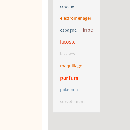
couche
electromenager
fripe
espagne
lacoste
lessives
maquillage
parfum
pokemon
survetement