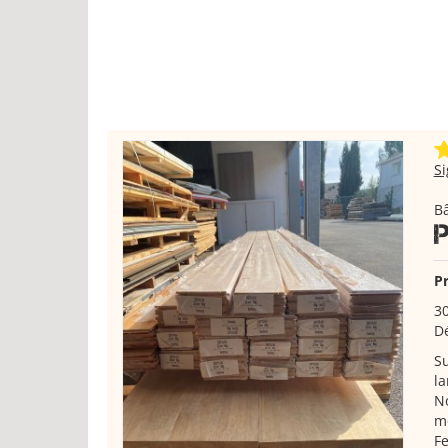
S
Bâ
Pr
3
D
Su
la
No
m
Fe