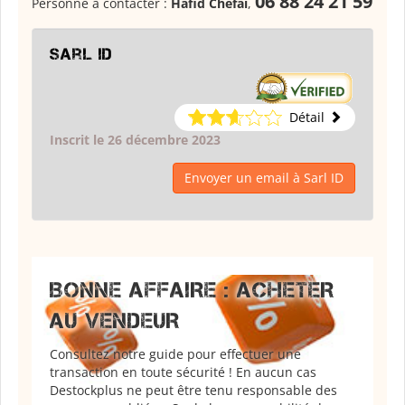
06 88 24 21 59
Personne à contacter :
Hafid Chefai
,
Sarl ID
Détail
Inscrit le 26 décembre 2023
Envoyer un email à Sarl ID
BONNE AFFAIRE : ACHETER
AU VENDEUR
Consultez notre guide pour effectuer une
transaction en toute sécurité ! En aucun cas
Destockplus ne peut être tenu responsable des