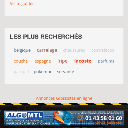
Visite guidée
Les plus recherchés
carrelage
belgique
chaussures
contrefacon
lacoste
fripe
couche
espagne
parfums
pokemon
servante
parquet
Annonces Grossistes en ligne