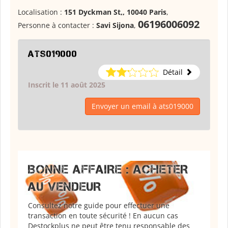
Localisation :
151 Dyckman St,, 10040 Paris
,
06196006092
Personne à contacter :
Savi Sijona
,
ats019000
Détail
Inscrit le 11 août 2025
Envoyer un email à ats019000
BONNE AFFAIRE : ACHETER
AU VENDEUR
Consultez notre guide pour effectuer une
transaction en toute sécurité ! En aucun cas
Destockplus ne peut être tenu responsable des