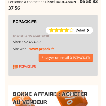
06 50 83
Personne à contacter :
Lionel BOUGAMONT
,
37 56
PCPACK.FR
Détail
Inscrit le 15 août 2010
Siren :
523224202
Site web :
www.pcpack.fr
Envoyer un email à PCPACK.FR
PCPACK.FR
BONNE AFFAIRE : ACHETER
AU VENDEUR