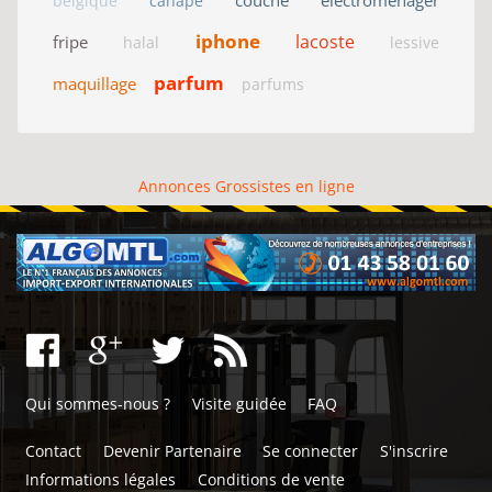
couche
electromenager
belgique
canapé
iphone
lacoste
fripe
halal
lessive
parfum
maquillage
parfums
Annonces Grossistes en ligne
Qui sommes-nous ?
Visite guidée
FAQ
Contact
Devenir Partenaire
Se connecter
S'inscrire
Informations légales
Conditions de vente