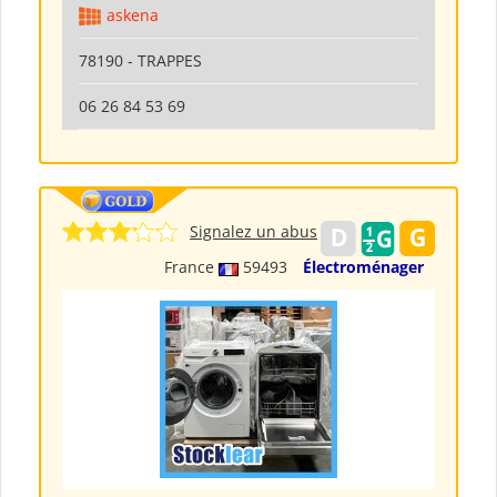
askena
78190 - TRAPPES
06 26 84 53 69
Signalez un abus
France
59493
Électroménager