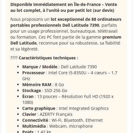
Disponible immédiatement en Île-de-France – Vente
au lot complet, à l'unité ou par petit lot (sur devis)
Nous proposons un
lot exceptionnel de 88 ordinateurs
portables professionnels Dell Latitude 7390
, parfaits
pour un usage professionnel, bureautique, télétravail
ou formation. Ces PC font partie de la gamme
premium
Dell Latitude
, reconnue pour sa robustesse, sa fiabilité
et sa légèreté.
????
Caractéristiques techniques :
Marque / Modèle
: Dell Latitude 7390
Processeur
: Intel Core i5-8350U – 4 cœurs – 1.7
GHz
Mémoire RAM
: 8 Go
Stockage
: SSD 256 Go
Écran
: 13 pouces – Résolution Full HD (1920 x
1080)
Carte graphique
: Intel Integrated Graphics
Clavier
: AZERTY Français
Connectivité
: Wi-Fi, Bluetooth, Ethernet
Multimédia
: Webcam, microphone
Poids
: 1,42 kg