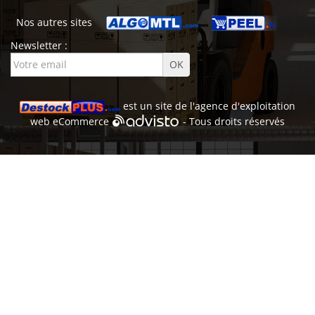
Nos autres sites
Newsletter :
est un site de l'
agence d'exploitation
web
eCommerce
- Tous droits réservés