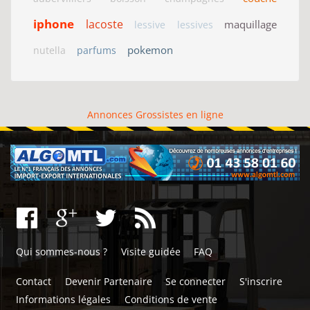
iphone
lacoste
maquillage
lessive
lessives
pokemon
nutella
parfums
Annonces Grossistes en ligne
Qui sommes-nous ?
Visite guidée
FAQ
Contact
Devenir Partenaire
Se connecter
S'inscrire
Informations légales
Conditions de vente