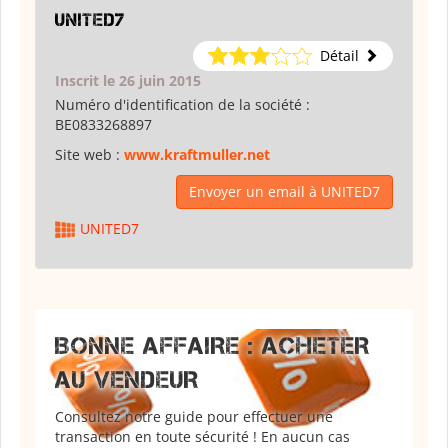
UNITED7
Détail
Inscrit le 26 juin 2015
Numéro d'identification de la société :
BE0833268897
Site web :
www.kraftmuller.net
Envoyer un email à UNITED7
UNITED7
BONNE AFFAIRE : ACHETER
AU VENDEUR
Consultez notre guide pour effectuer une
transaction en toute sécurité ! En aucun cas