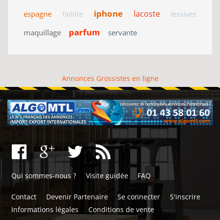
iphone
lacoste
espagne
faillite
lessives
parfum
maquillage
servante
Annonces Grossistes en ligne
Qui sommes-nous ?
Visite guidée
FAQ
Contact
Devenir Partenaire
Se connecter
S'inscrire
Informations légales
Conditions de vente