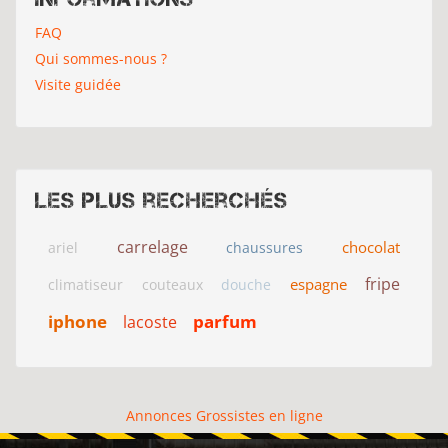
FAQ
Qui sommes-nous ?
Visite guidée
Les plus recherchés
carrelage
chocolat
ariel
chaussures
fripe
espagne
climatiseur
couteaux
douche
iphone
parfum
lacoste
Annonces Grossistes en ligne